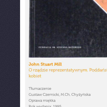
John Stuart Mill
O rządzie reprezentatywnym. Poddań
kobiet
Tłumaczenie
Gustaw Czernicki, M.Ch. Chyżyńska
Oprawa miękka
Rok wydania: 1995