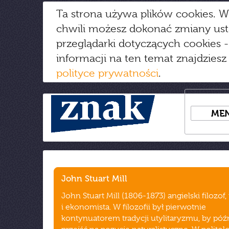
Ta strona używa plików cookies. W
chwili możesz dokonać zmiany us
przeglądarki dotyczących cookies
-
informacji na ten temat znajdziesz
polityce prywatności
.
ME
John Stuart Mill
John Stuart Mill (1806-1873) angielski filozof,
i ekonomista. W filozofii był pierwotnie
kontynuatorem tradycji utylitaryzmu, by póź