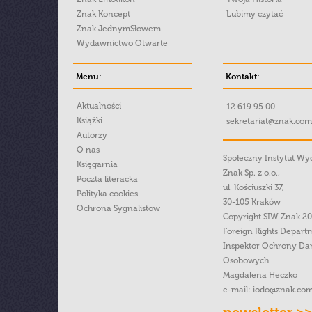
Znak Koncept
Lubimy czytać
Znak JednymSłowem
Wydawnictwo Otwarte
Menu:
Kontakt:
Aktualności
12 619 95 00
Książki
sekretariat@znak.com
Autorzy
O nas
Społeczny Instytut W
Księgarnia
Znak Sp. z o.o.,
Poczta literacka
ul. Kościuszki 37,
Polityka cookies
30-105 Kraków
Ochrona Sygnalistow
Copyright SIW Znak 2
Foreign Rights Depart
Inspektor Ochrony Da
Osobowych
Magdalena Heczko
e-mail:
iodo@znak.com