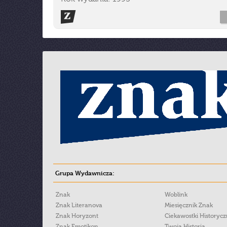
Grupa Wydawnicza:
Znak
Woblink
Znak Literanova
Miesięcznik Znak
Znak Horyzont
Ciekawostki Historyc
Znak Emotikon
Twoja Historia