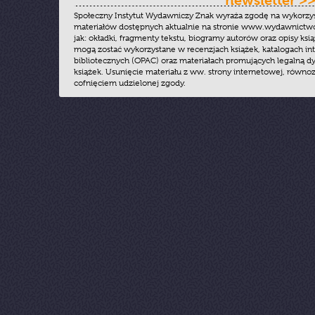
newsletter >
Społeczny Instytut Wydawniczy Znak wyraża zgodę na wykorzy
materiałów dostępnych aktualnie na stronie www.wydawnictwoz
jak: okładki, fragmenty tekstu, biogramy autorów oraz opisy ksią
mogą zostać wykorzystane w recenzjach książek, katalogach i
bibliotecznych (OPAC) oraz materiałach promujących legalną dy
książek. Usunięcie materiału z ww. strony internetowej, równoz
cofnięciem udzielonej zgody.