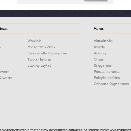
cza:
Menu:
Woblink
Aktualności
a
Miesięcznik Znak
Książki
Ciekawostki Historyczne
Autorzy
Twoja Historia
O nas
Lubimy czytać
Księgarnia
łowem
Poczta literacka
Otwarte
Polityka cookies
Ochrona Sygnalistow
 wykorzystywanie materiałów dostępnych aktualnie na stronie www.wydawnictwoznak