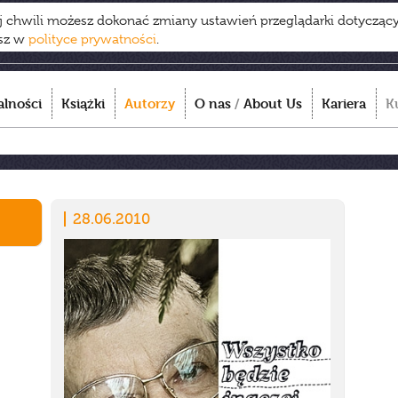
ej chwili możesz dokonać zmiany ustawień przeglądarki dotycząc
esz w
polityce prywatności
.
alności
Książki
Autorzy
O nas
/
About Us
Kariera
K
28.06.2010