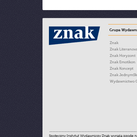
Grupa Wydawni
Znak
Znak Literanov
Znak Horyzont
Znak Emotikon
Znak Koncept
Znak JednymS
Wydawnictwo 
Społeczny Instytut Wydawniczy Znak wyraża zgodę na