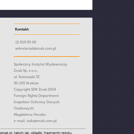
Kontakt:
12 619 95 00
sekretariat@znak.com.pl
Społeczny Instytut Wydawniczy
Znak Sp. z o.o.,
ul. Kościuszki 37,
30-105 Kraków
Copyright SIW Znak 2014
Foreign Rights Department
Inspektor Ochrony Danych
Osobowych
Magdalena Heczko
e-mail:
iodo@znak.com.pl
.pl, takich jak: okładki, fragmenty tekstu,