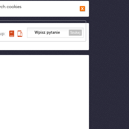
ych cookies
Szukaj
up: