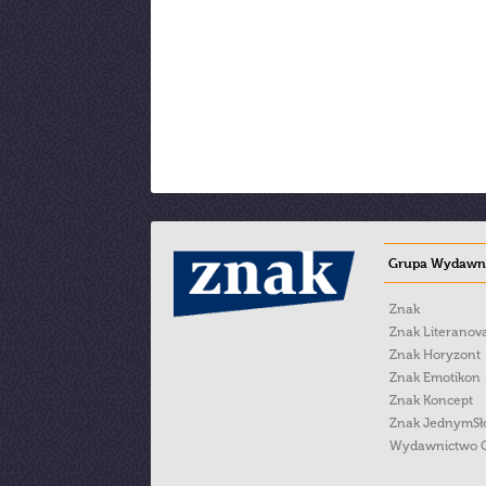
Grupa Wydawni
Znak
Znak Literanov
Znak Horyzont
Znak Emotikon
Znak Koncept
Znak JednymS
Wydawnictwo 