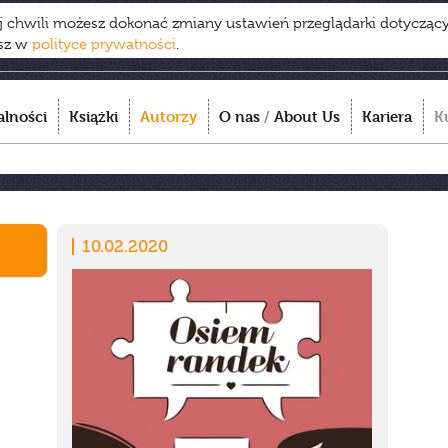
ej chwili możesz dokonać zmiany ustawień przeglądarki dotycząc
esz w
polityce prywatności
.
alności
Książki
Autorzy
O nas
/
About Us
Kariera
K
10.02.2020