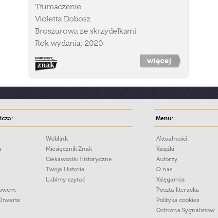
Tłumaczenie
Violetta Dobosz
Broszurowa ze skrzydełkami
Rok wydania: 2020
więcej
cza:
Menu:
Woblink
Aktualności
a
Miesięcznik Znak
Książki
Ciekawostki Historyczne
Autorzy
Twoja Historia
O nas
Lubimy czytać
Księgarnia
łowem
Poczta literacka
Otwarte
Polityka cookies
Ochrona Sygnalistow