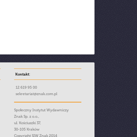
Kontakt:
12 619 95 00
sekretariat@znak.com.pl
Społeczny Instytut Wydawniczy
Znak Sp. z o.o.,
ul. Kościuszki 37,
30-105 Kraków
Copyright SIW Znak 2014