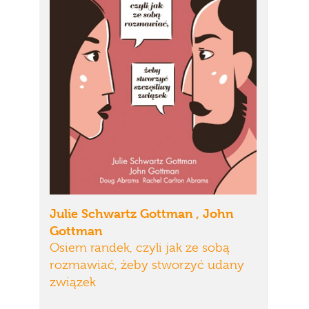
Julie Schwartz Gottman , John
Gottman
Osiem randek, czyli jak ze sobą
rozmawiać, żeby stworzyć udany
związek