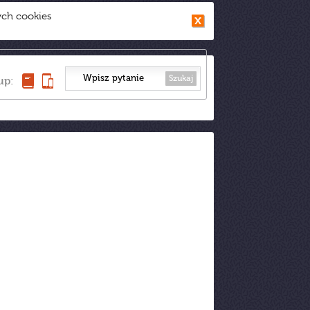
ych cookies
Szukaj
up: