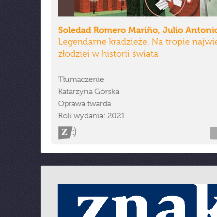
Soledad Romero Mariño, Julio Antoni
Legendarne kradzieże. Na tropie najwi
złodziei w historii świata
Tłumaczenie
Katarzyna Górska
Oprawa twarda
Rok wydania: 2021