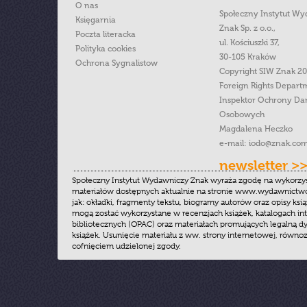
O nas
Społeczny Instytut W
Księgarnia
Znak Sp. z o.o.,
Poczta literacka
ul. Kościuszki 37,
Polityka cookies
30-105 Kraków
Ochrona Sygnalistow
Copyright SIW Znak 2
Foreign Rights Depart
Inspektor Ochrony Da
Osobowych
Magdalena Heczko
e-mail:
iodo@znak.com
newsletter >
Społeczny Instytut Wydawniczy Znak wyraża zgodę na wykorzy
materiałów dostępnych aktualnie na stronie www.wydawnictwoz
jak: okładki, fragmenty tekstu, biogramy autorów oraz opisy ksią
mogą zostać wykorzystane w recenzjach książek, katalogach i
bibliotecznych (OPAC) oraz materiałach promujących legalną dy
książek. Usunięcie materiału z ww. strony internetowej, równoz
cofnięciem udzielonej zgody.