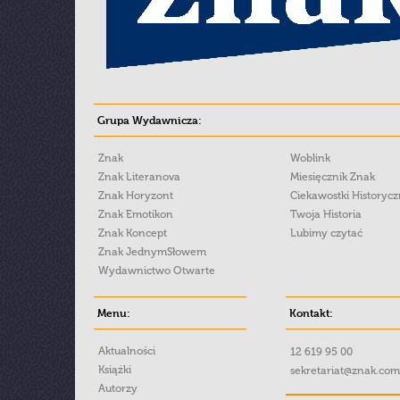
Grupa Wydawnicza:
Znak
Woblink
Znak Literanova
Miesięcznik Znak
Znak Horyzont
Ciekawostki Historyc
Znak Emotikon
Twoja Historia
Znak Koncept
Lubimy czytać
Znak JednymSłowem
Wydawnictwo Otwarte
Menu:
Kontakt:
Aktualności
12 619 95 00
Książki
sekretariat@znak.com
Autorzy