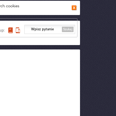
ych cookies
Szukaj
up: