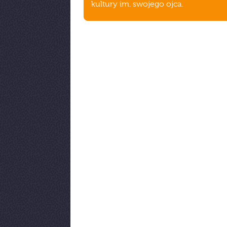
kultury im. swojego ojca.