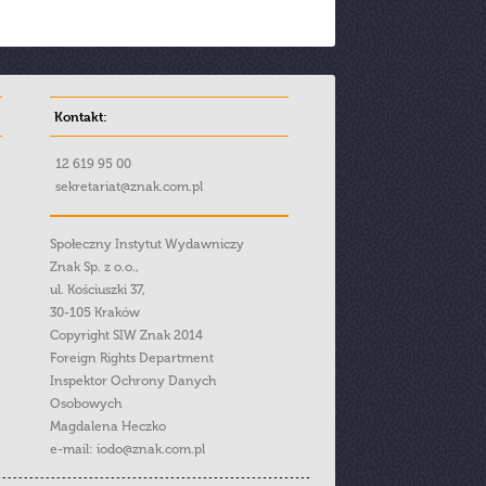
Kontakt:
12 619 95 00
sekretariat@znak.com.pl
Społeczny Instytut Wydawniczy
Znak Sp. z o.o.,
ul. Kościuszki 37,
30-105 Kraków
Copyright SIW Znak 2014
Foreign Rights Department
Inspektor Ochrony Danych
Osobowych
Magdalena Heczko
e-mail:
iodo@znak.com.pl