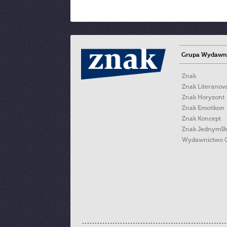
Grupa Wydawni
Znak
Znak Literanov
Znak Horyzont
Znak Emotikon
Znak Koncept
Znak JednymS
Wydawnictwo 