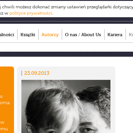
ej chwili możesz dokonać zmiany ustawień przeglądarki dotycząc
esz w
polityce prywatności
.
alności
Książki
Autorzy
O nas
/
About Us
Kariera
K
23.09.2013
ku
eloma
 w
domu