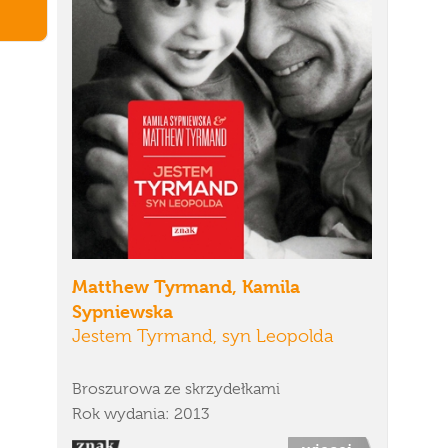
Matthew Tyrmand, Kamila
Sypniewska
Jestem Tyrmand, syn Leopolda
Broszurowa ze skrzydełkami
Rok wydania: 2013