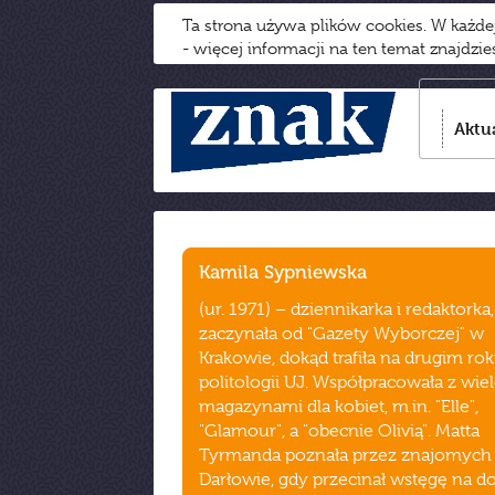
Ta strona używa plików cookies. W każd
- więcej informacji na ten temat znajdzi
Aktu
Kamila Sypniewska
(ur. 1971) – dziennikarka i redaktorka,
zaczynała od "Gazety Wyborczej" w
Krakowie, dokąd trafiła na drugim ro
politologii UJ. Współpracowała z wi
magazynami dla kobiet, m.in. "Elle",
"Glamour", a "obecnie Olivią". Matta
Tyrmanda poznała przez znajomych
Darłowie, gdy przecinał wstęgę na 