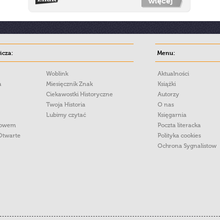
więcej
cza:
Menu:
Woblink
Aktualności
a
Miesięcznik Znak
Książki
Ciekawostki Historyczne
Autorzy
Twoja Historia
O nas
Lubimy czytać
Księgarnia
łowem
Poczta literacka
Otwarte
Polityka cookies
Ochrona Sygnalistow