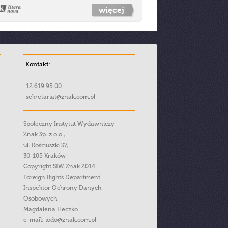
więcej
Kontakt:
12 619 95 00
sekretariat@znak.com.pl
Społeczny Instytut Wydawniczy
Znak Sp. z o.o.,
ul. Kościuszki 37,
30-105 Kraków
Copyright SIW Znak 2014
Foreign Rights Department
Inspektor Ochrony Danych
Osobowych
Magdalena Heczko
e-mail:
iodo@znak.com.pl