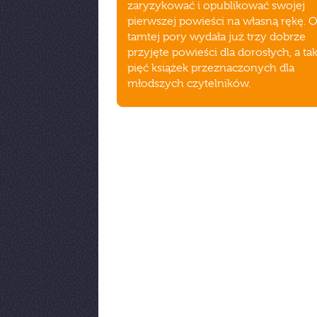
zaryzykować i opublikować swojej
pierwszej powieści na własną rękę. 
tamtej pory wydała już trzy dobrze
przyjęte powieści dla dorosłych, a ta
pięć książek przeznaczonych dla
młodszych czytelników.