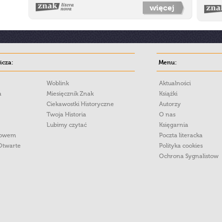
więcej
cza:
Menu:
Woblink
Aktualności
a
Miesięcznik Znak
Książki
Ciekawostki Historyczne
Autorzy
Twoja Historia
O nas
Lubimy czytać
Księgarnia
łowem
Poczta literacka
Otwarte
Polityka cookies
Ochrona Sygnalistow