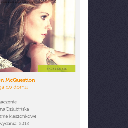
en McQuestion
ga do domu
aczenie
na Dziubińska
nie kieszonkowe
wydania: 2012