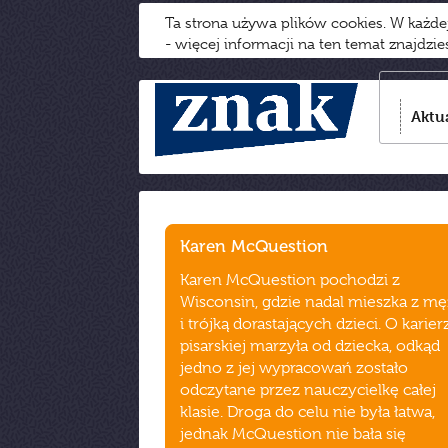
Ta strona używa plików cookies. W każd
- więcej informacji na ten temat znajdzi
Aktu
Karen McQuestion
Karen McQuestion pochodzi z
Wisconsin, gdzie nadal mieszka z m
i trójką dorastających dzieci. O karier
pisarskiej marzyła od dziecka, odkąd
jedno z jej wypracowań zostało
odczytane przez nauczycielkę całej
klasie. Droga do celu nie była łatwa,
jednak McQuestion nie bała się