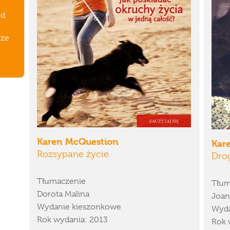
Od
kże
Karen McQuestion
Kar
Rozsypane życie
Dro
Tłumaczenie
Tłum
Dorota Malina
Joan
Wydanie kieszonkowe
Wyda
Rok wydania: 2013
Rok 