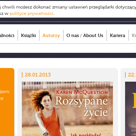
ej chwili możesz dokonać zmiany ustawień przeglądarki dotycząc
esz w
polityce prywatności
.
alności
Książki
Autorzy
O nas
/
About Us
Kariera
K
28.01.2013
22.
ężem
ze