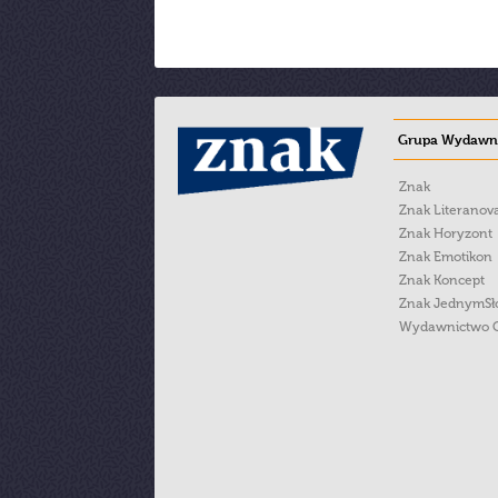
Grupa Wydawni
Znak
Znak Literanov
Znak Horyzont
Znak Emotikon
Znak Koncept
Znak JednymS
Wydawnictwo 