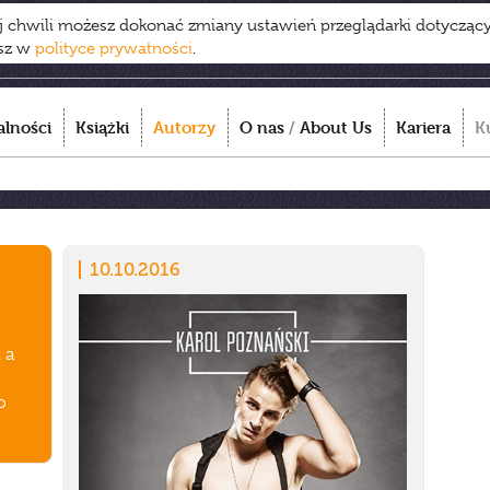
ej chwili możesz dokonać zmiany ustawień przeglądarki dotycząc
esz w
polityce prywatności
.
alności
Książki
Autorzy
O nas
/
About Us
Kariera
K
10.10.2016
 a
o