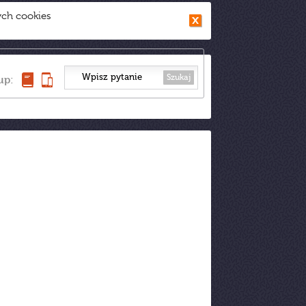
ych cookies
Szukaj
up: