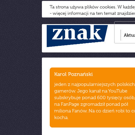
Ta strona używa plików cookies. W każd
- więcej informacji na ten temat znajdzi
Aktu
Karol Poznański
jeden z najpopularniejszych polskich
gamerów. Jego kanał na YouTube
subskrybuje ponad 600 tysięcy osób,
na FanPage zgromadził ponad pół
miliona Fanów. Na co dzień robi to c
kocha.