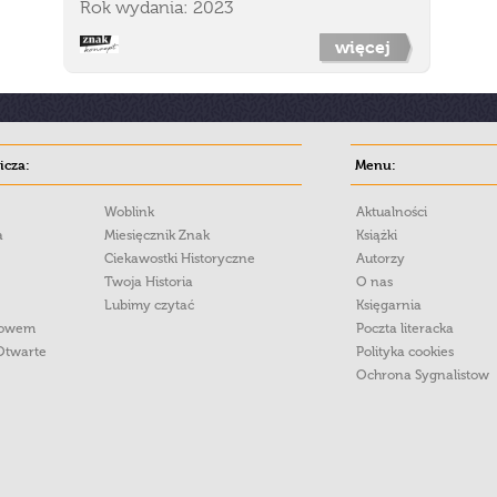
Rok wydania: 2023
więcej
cza:
Menu:
Woblink
Aktualności
a
Miesięcznik Znak
Książki
Ciekawostki Historyczne
Autorzy
Twoja Historia
O nas
Lubimy czytać
Księgarnia
łowem
Poczta literacka
Otwarte
Polityka cookies
Ochrona Sygnalistow