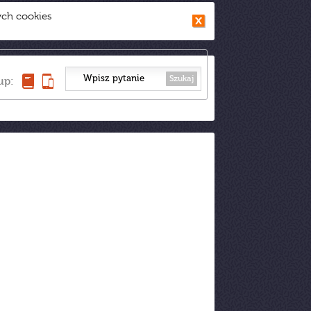
ych cookies
Szukaj
up: