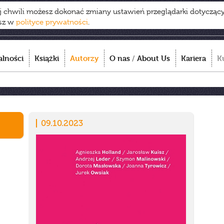
ej chwili możesz dokonać zmiany ustawień przeglądarki dotycząc
esz w
polityce prywatności
.
alności
Książki
Autorzy
O nas
/
About Us
Kariera
K
09.10.2023