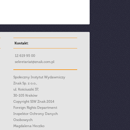
Kontakt:
12 619 95 00
sekretariat@znak.com.pl
Społeczny Instytut Wydawniczy
Znak Sp. z o.o.,
ul. Kościuszki 37,
30-105 Kraków
Copyright SIW Znak 2014
Foreign Rights Department
Inspektor Ochrony Danych
Osobowych
Magdalena Heczko