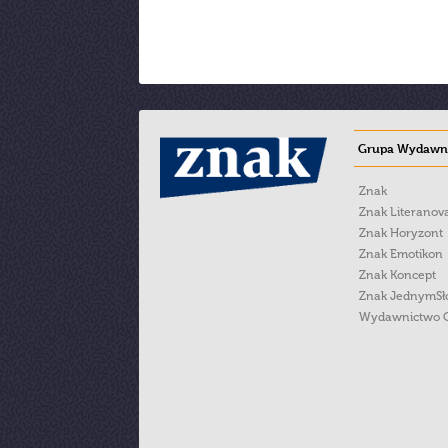
Grupa Wydawni
Znak
Znak Literanov
Znak Horyzont
Znak Emotikon
Znak Koncept
Znak JednymS
Wydawnictwo 