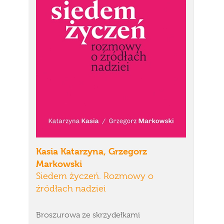
Kasia Katarzyna, Grzegorz
Markowski
Siedem życzeń. Rozmowy o
źródłach nadziei
Broszurowa ze skrzydełkami