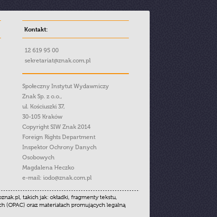
Kontakt:
12 619 95 00
sekretariat@znak.com.pl
Społeczny Instytut Wydawniczy
Znak Sp. z o.o.,
ul. Kościuszki 37,
30-105 Kraków
Copyright SIW Znak 2014
Foreign Rights Department
Inspektor Ochrony Danych
Osobowych
Magdalena Heczko
e-mail:
iodo@znak.com.pl
.pl, takich jak: okładki, fragmenty tekstu,
ych (OPAC) oraz materiałach promujących legalną