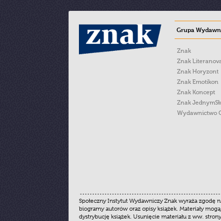
Grupa Wydawni
Znak
Znak Literanov
Znak Horyzont
Znak Emotikon
Znak Koncept
Znak JednymS
Wydawnictwo 
Społeczny Instytut Wydawniczy Znak wyraża zgodę na
biogramy autorów oraz opisy książek. Materiały mogą
dystrybucję książek. Usunięcie materiału z ww. stron