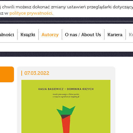
ej chwili możesz dokonać zmiany ustawień przeglądarki dotycząc
esz w
polityce prywatności
.
alności
Książki
Autorzy
O nas
/
About Us
Kariera
K
07.03.2022