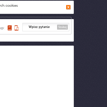
ych cookies
Szukaj
up: