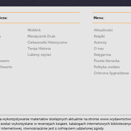
cza:
Menu:
Woblink
Aktualności
a
Miesięcznik Znak
Książki
Ciekawostki Historyczne
Autorzy
Twoja Historia
O nas
Lubimy czytać
Księgarnia
łowem
Poczta literacka
Otwarte
Polityka cookies
Ochrona Sygnalistow
 wykorzystywanie materiałów dostępnych aktualnie na stronie www.wydawnictwoznak
 zostać wykorzystane w recenzjach książek, katalogach internetowych biblioteczn
y internetowej, równoznacznie jest z cofnięciem udzielonej zgody.