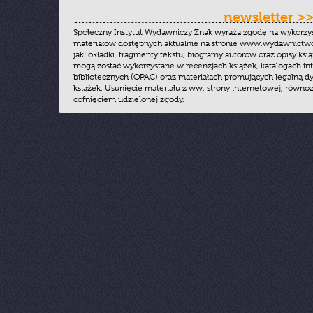
newsletter >
Społeczny Instytut Wydawniczy Znak wyraża zgodę na wykorzy
materiałów dostępnych aktualnie na stronie www.wydawnictwoz
jak: okładki, fragmenty tekstu, biogramy autorów oraz opisy ksią
mogą zostać wykorzystane w recenzjach książek, katalogach i
bibliotecznych (OPAC) oraz materiałach promujących legalną dy
książek. Usunięcie materiału z ww. strony internetowej, równoz
cofnięciem udzielonej zgody.