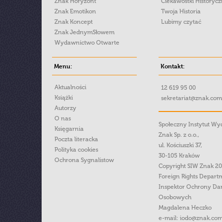
Znak Horyzont
Ciekawostki Historyc
Znak Emotikon
Twoja Historia
Znak Koncept
Lubimy czytać
Znak JednymSłowem
Wydawnictwo Otwarte
Menu:
Kontakt:
Aktualności
12 619 95 00
Książki
sekretariat@znak.com
Autorzy
O nas
Społeczny Instytut W
Księgarnia
Znak Sp. z o.o.,
Poczta literacka
ul. Kościuszki 37,
Polityka cookies
30-105 Kraków
Ochrona Sygnalistow
Copyright SIW Znak 2
Foreign Rights Depart
Inspektor Ochrony Da
Osobowych
Magdalena Heczko
e-mail:
iodo@znak.com