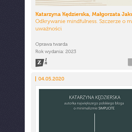
Katarzyna Kędzierska, Małgorzata Ja
Odkrywanie mindfulness. Szczerze o m
uważności
Oprawa twarda
Rok wydania: 2023
04.05.2020