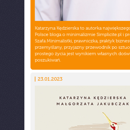
Katarzyna Kędzierska to autorka największeg
Polsce bloga o minimalizmie Simplicite.pl i p
Szafa Minimalistki, prawniczka, praktyk biznes
przemyślany, przyjazny przewodnik po sztuc
prostego życia jest wynikiem własnych dośw
poszukiwań.
23.01.2023