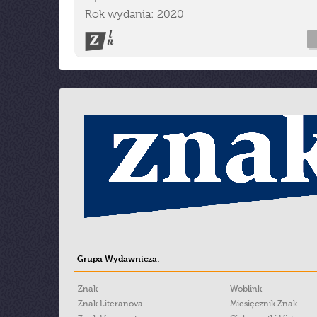
Rok wydania: 2020
Grupa Wydawnicza:
Znak
Woblink
Znak Literanova
Miesięcznik Znak