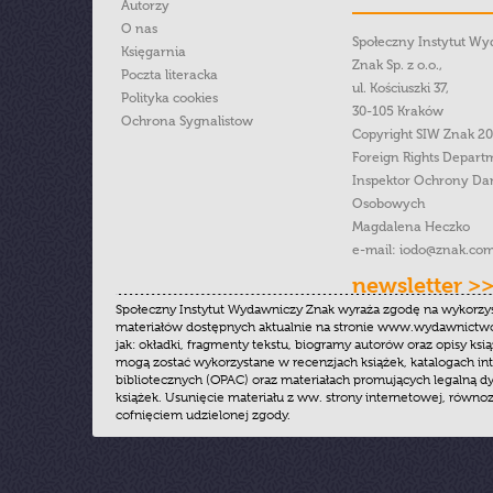
Autorzy
O nas
Społeczny Instytut W
Księgarnia
Znak Sp. z o.o.,
Poczta literacka
ul. Kościuszki 37,
Polityka cookies
30-105 Kraków
Ochrona Sygnalistow
Copyright SIW Znak 2
Foreign Rights Depart
Inspektor Ochrony Da
Osobowych
Magdalena Heczko
e-mail:
iodo@znak.com
newsletter >
Społeczny Instytut Wydawniczy Znak wyraża zgodę na wykorzy
materiałów dostępnych aktualnie na stronie www.wydawnictwoz
jak: okładki, fragmenty tekstu, biogramy autorów oraz opisy ksią
mogą zostać wykorzystane w recenzjach książek, katalogach i
bibliotecznych (OPAC) oraz materiałach promujących legalną dy
książek. Usunięcie materiału z ww. strony internetowej, równoz
cofnięciem udzielonej zgody.