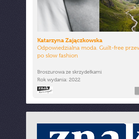
Katarzyna Zajączkowska
Odpowiedzialna moda. Guilt-free prz
po slow fashion
Broszurowa ze skrzydełkami
Rok wydania: 2022