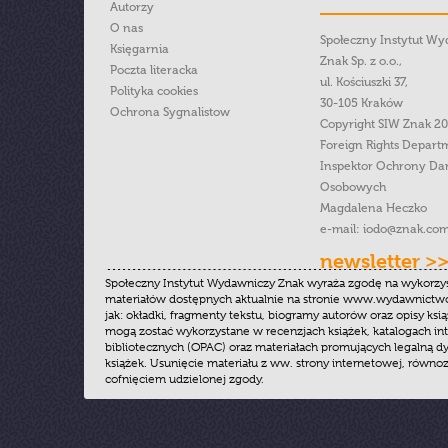
Autorzy
O nas
Społeczny Instytut W
Księgarnia
Znak Sp. z o.o.,
Poczta literacka
ul. Kościuszki 37,
Polityka cookies
30-105 Kraków
Ochrona Sygnalistow
Copyright SIW Znak 2
Foreign Rights Depart
Inspektor Ochrony Da
Osobowych
Magdalena Heczko
e-mail:
iodo@znak.com
newsletter >
Społeczny Instytut Wydawniczy Znak wyraża zgodę na wykorzy
materiałów dostępnych aktualnie na stronie www.wydawnictwoz
jak: okładki, fragmenty tekstu, biogramy autorów oraz opisy ksią
mogą zostać wykorzystane w recenzjach książek, katalogach i
bibliotecznych (OPAC) oraz materiałach promujących legalną dy
książek. Usunięcie materiału z ww. strony internetowej, równoz
cofnięciem udzielonej zgody.