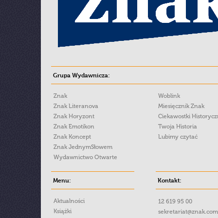
Grupa Wydawnicza:
Znak
Woblink
Znak Literanova
Miesięcznik Znak
Znak Horyzont
Ciekawostki Historyc
Znak Emotikon
Twoja Historia
Znak Koncept
Lubimy czytać
Znak JednymSłowem
Wydawnictwo Otwarte
Menu:
Kontakt:
Aktualności
12 619 95 00
Książki
sekretariat@znak.com