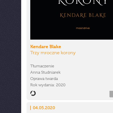
Kendare Blake
Trzy mroczne korony
Tłumaczenie
Anna Studniarek
Oprawa twarda
Rok wydania: 2020
04.05.2020