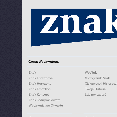
Grupa Wydawnicza:
Znak
Woblink
Znak Literanova
Miesięcznik Znak
Znak Horyzont
Ciekawostki Historyc
Znak Emotikon
Twoja Historia
Znak Koncept
Lubimy czytać
Znak JednymSłowem
Wydawnictwo Otwarte