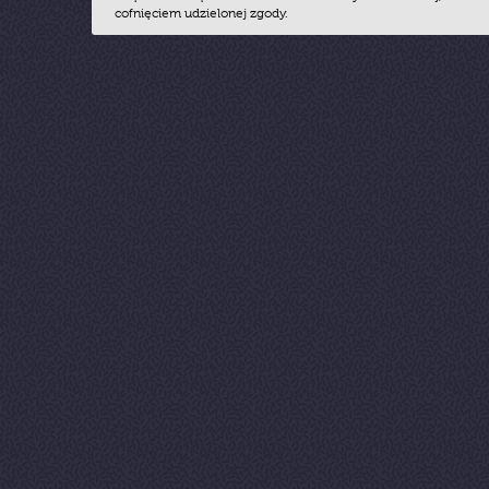
cofnięciem udzielonej zgody.