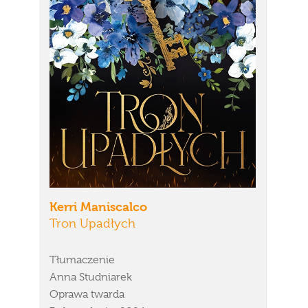
Kerri Maniscalco
Tron Upadłych
Tłumaczenie
Anna Studniarek
Oprawa twarda