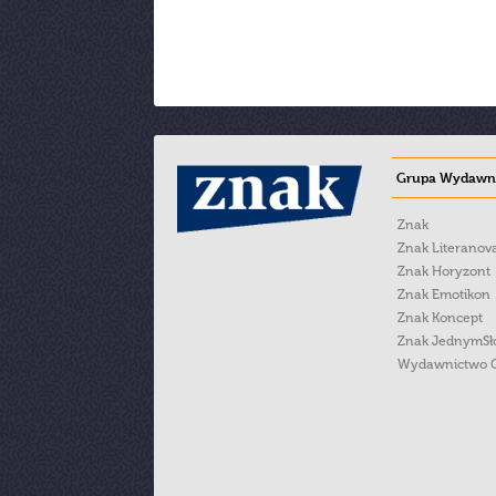
Grupa Wydawni
Znak
Znak Literanov
Znak Horyzont
Znak Emotikon
Znak Koncept
Znak JednymS
Wydawnictwo 