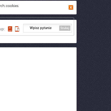
ych cookies
Szukaj
up: