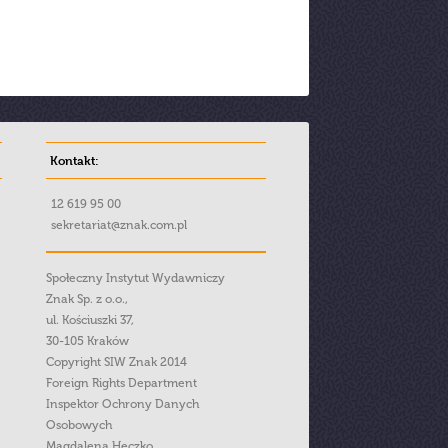
Kontakt:
12 619 95 00
sekretariat@znak.com.pl
Społeczny Instytut Wydawniczy
Znak Sp. z o.o.,
ul. Kościuszki 37,
30-105 Kraków
Copyright SIW Znak 2014
Foreign Rights Department
Inspektor Ochrony Danych
Osobowych
Magdalena Heczko