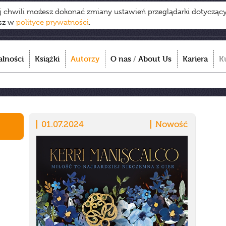
ej chwili możesz dokonać zmiany ustawień przeglądarki dotycząc
esz w
polityce prywatności
.
alności
Książki
Autorzy
O nas
/
About Us
Kariera
K
01.07.2024
Nowość