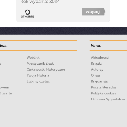
Rok wydania: 2024
więcej
cza:
Menu:
Woblink
Aktualności
a
Miesięcznik Znak
Książki
Ciekawostki Historyczne
Autorzy
Twoja Historia
O nas
Lubimy czytać
Księgarnia
łowem
Poczta literacka
Otwarte
Polityka cookies
Ochrona Sygnalistow