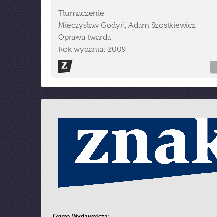
Tłumaczenie
Mieczysław Godyń, Adam Szostkiewicz
Oprawa twarda
Rok wydania: 2009
Grupa Wydawnicza: