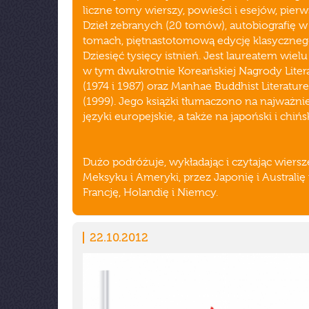
liczne tomy wierszy, powieści i esejów, pierw
Dzieł zebranych (20 tomów), autobiografię w
tomach, piętnastotomową edycję klasyczneg
Dziesięć tysięcy istnień. Jest laureatem wielu
w tym dwukrotnie Koreańskiej Nagrody Litera
(1974 i 1987) oraz Manhae Buddhist Literature
(1999). Jego książki tłumaczono na najważni
języki europejskie, a także na japoński i chińsk
Dużo podróżuje, wykładając i czytając wiersz
Meksyku i Ameryki, przez Japonię i Australię
Francję, Holandię i Niemcy.
22.10.2012