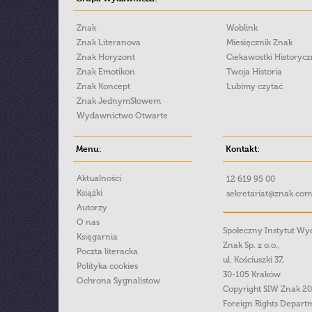
Znak
Woblink
Znak Literanova
Miesięcznik Znak
Znak Horyzont
Ciekawostki Historyc
Znak Emotikon
Twoja Historia
Znak Koncept
Lubimy czytać
Znak JednymSłowem
Wydawnictwo Otwarte
Menu:
Kontakt:
Aktualności
12 619 95 00
Książki
sekretariat@znak.com
Autorzy
O nas
Społeczny Instytut W
Księgarnia
Znak Sp. z o.o.,
Poczta literacka
ul. Kościuszki 37,
Polityka cookies
30-105 Kraków
Ochrona Sygnalistow
Copyright SIW Znak 2
Foreign Rights Depart