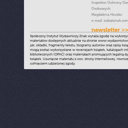
Inspektor Ochrony Da
Osobowych
Magdalena Heczko
e-mail:
iodo@znak.com
newsletter >
Społeczny Instytut Wydawniczy Znak wyraża zgodę na wykorzy
materiałów dostępnych aktualnie na stronie www.wydawnictwoz
jak: okładki, fragmenty tekstu, biogramy autorów oraz opisy ksią
mogą zostać wykorzystane w recenzjach książek, katalogach i
bibliotecznych (OPAC) oraz materiałach promujących legalną dy
książek. Usunięcie materiału z ww. strony internetowej, równoz
cofnięciem udzielonej zgody.