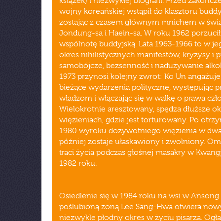
książek) i niezwykłej biografii. Przed zakońc
wojny koreańskiej wstąpił do klasztoru buddy
zostając z czasem głównym mnichem w świą
Jondung-sa i Haein-sa. W roku 1962 porzucił
wspólnotę buddyjską. Lata 1963-1966 to w je
okres nihilistycznych manifestów, kryzysy i 
samobójcze, bezsenność i nadużywanie alko
1973 przynosi kolejny zwrot: Ko Un angażuje
bieżące wydarzenia polityczne, występując 
władzom i włączając się w walkę o prawa czł
Wielokrotnie aresztowany, spędza dłuższe o
więzieniach, gdzie jest torturowany. Po otr
1980 wyroku dożywotniego więzienia w dwa 
później zostaje ułaskawiony i zwolniony. Om
traci życia podczas głośnej masakry w Kwan
1982 roku.
Osiedlenie się w 1984 roku na wsi w Ansong
poślubioną żoną Lee Sang-Hwa otwiera nowy
niezwykle płodny okres w życiu pisarza. Ogł