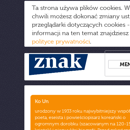
Ta strona używa plików cookies. W
chwili możesz dokonać zmiany us
przeglądarki dotyczących cookies
-
informacji na ten temat znajdziesz
polityce prywatności
.
ME
Ko Un
urodzony w 1933 roku najwybitniejszy wspó
poeta, eseista i powieściopisarz koreański o
ogromnym dorobku (szacowanym na 120-1