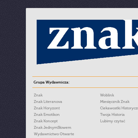
Grupa Wydawnicza:
Znak
Woblink
Znak Literanova
Miesięcznik Znak
Znak Horyzont
Ciekawostki Historyc
Znak Emotikon
Twoja Historia
Znak Koncept
Lubimy czytać
Znak JednymSłowem
Wydawnictwo Otwarte