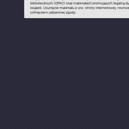
bibliotecznych (OPAC) oraz materiałach promujących legalną dy
książek. Usunięcie materiału z ww. strony internetowej, równoz
cofnięciem udzielonej zgody.