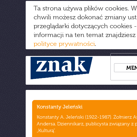
Ta strona używa plików cookies. W
chwili możesz dokonać zmiany us
przeglądarki dotyczących cookies
-
informacji na ten temat znajdziesz
polityce prywatności
.
ME
Konstanty Jeleński
Konstanty A. Jeleński (1922-1987). Żołnierz A
Andersa. Dziennikarz, publicysta związany z 
„Kulturą”.