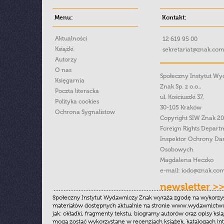
Menu:
Kontakt:
Aktualności
12 619 95 00
Książki
sekretariat@znak.com
Autorzy
O nas
Społeczny Instytut W
Księgarnia
Znak Sp. z o.o.,
Poczta literacka
ul. Kościuszki 37,
Polityka cookies
30-105 Kraków
Ochrona Sygnalistow
Copyright SIW Znak 2
Foreign Rights Depart
Inspektor Ochrony Da
Osobowych
Magdalena Heczko
e-mail:
iodo@znak.com
newsletter >
Społeczny Instytut Wydawniczy Znak wyraża zgodę na wykorzy
materiałów dostępnych aktualnie na stronie www.wydawnictwoz
jak: okładki, fragmenty tekstu, biogramy autorów oraz opisy ksią
mogą zostać wykorzystane w recenzjach książek, katalogach i