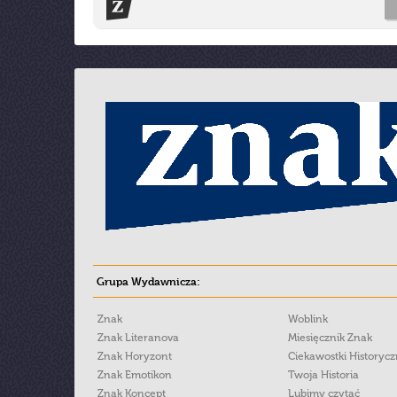
Grupa Wydawnicza:
Znak
Woblink
Znak Literanova
Miesięcznik Znak
Znak Horyzont
Ciekawostki Historyc
Znak Emotikon
Twoja Historia
Znak Koncept
Lubimy czytać