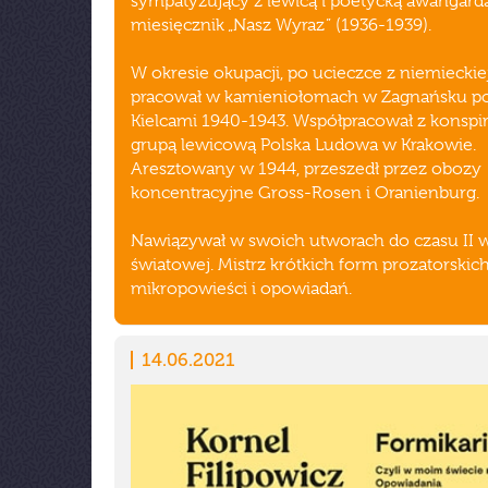
sympatyzujący z lewicą i poetycką awangard
miesięcznik „Nasz Wyraz” (1936-1939).
W okresie okupacji, po ucieczce z niemieckie
pracował w kamieniołomach w Zagnańsku p
Kielcami 1940-1943. Współpracował z konspi
grupą lewicową Polska Ludowa w Krakowie.
Aresztowany w 1944, przeszedł przez obozy
koncentracyjne Gross-Rosen i Oranienburg.
Nawiązywał w swoich utworach do czasu II 
światowej. Mistrz krótkich form prozatorskich
mikropowieści i opowiadań.
14.06.2021