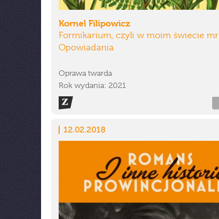
Kornel Filipowicz
Formikarium, czyli w moim świecie m
Opowiadania
Oprawa twarda
Rok wydania: 2021
12.02.2018