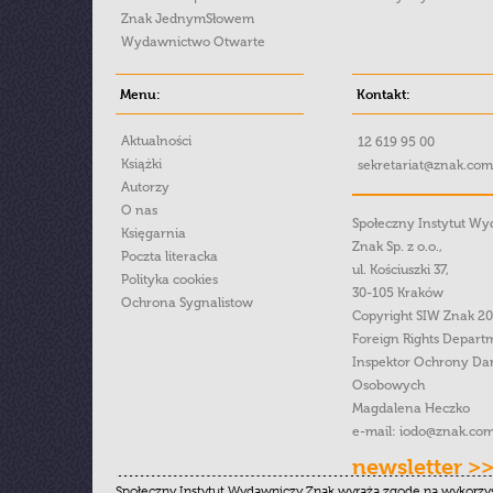
Znak JednymSłowem
Wydawnictwo Otwarte
Menu:
Kontakt:
Aktualności
12 619 95 00
Książki
sekretariat@znak.com
Autorzy
O nas
Społeczny Instytut W
Księgarnia
Znak Sp. z o.o.,
Poczta literacka
ul. Kościuszki 37,
Polityka cookies
30-105 Kraków
Ochrona Sygnalistow
Copyright SIW Znak 2
Foreign Rights Depart
Inspektor Ochrony Da
Osobowych
Magdalena Heczko
e-mail:
iodo@znak.com
newsletter >
Społeczny Instytut Wydawniczy Znak wyraża zgodę na wykorzy