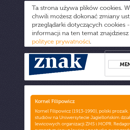
Ta strona używa plików cookies. W
chwili możesz dokonać zmiany us
przeglądarki dotyczących cookies
-
informacji na ten temat znajdziesz
polityce prywatności
.
ME
Kornel Filipowicz
Kornel Filipowicz (1913-1990), polski prozaik
studiów na Uniwersytecie Jagiellońskim dzia
lewicowych organizacji ZMS i MOPR. Redago