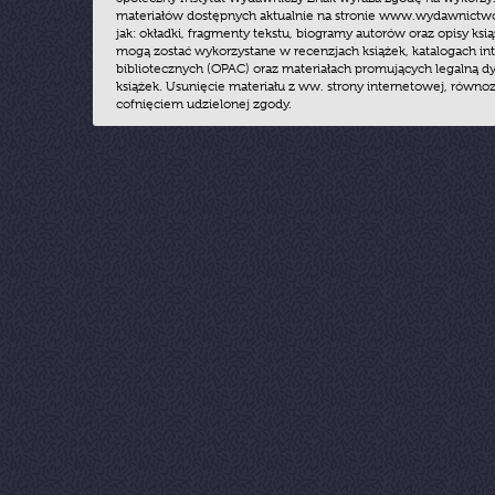
materiałów dostępnych aktualnie na stronie www.wydawnictwoz
jak: okładki, fragmenty tekstu, biogramy autorów oraz opisy ksią
mogą zostać wykorzystane w recenzjach książek, katalogach i
bibliotecznych (OPAC) oraz materiałach promujących legalną dy
książek. Usunięcie materiału z ww. strony internetowej, równoz
cofnięciem udzielonej zgody.