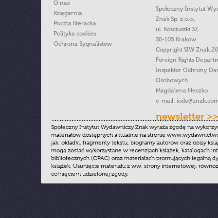
O nas
Społeczny Instytut W
Księgarnia
Znak Sp. z o.o.,
Poczta literacka
ul. Kościuszki 37,
Polityka cookies
30-105 Kraków
Ochrona Sygnalistow
Copyright SIW Znak 2
Foreign Rights Depart
Inspektor Ochrony Da
Osobowych
Magdalena Heczko
e-mail:
iodo@znak.com
newsletter >
Społeczny Instytut Wydawniczy Znak wyraża zgodę na wykorzy
materiałów dostępnych aktualnie na stronie www.wydawnictwoz
jak: okładki, fragmenty tekstu, biogramy autorów oraz opisy ksią
mogą zostać wykorzystane w recenzjach książek, katalogach i
bibliotecznych (OPAC) oraz materiałach promujących legalną dy
książek. Usunięcie materiału z ww. strony internetowej, równoz
cofnięciem udzielonej zgody.