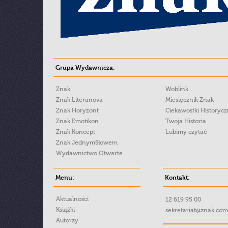
Grupa Wydawnicza:
Znak
Woblink
Znak Literanova
Miesięcznik Znak
Znak Horyzont
Ciekawostki Historyc
Znak Emotikon
Twoja Historia
Znak Koncept
Lubimy czytać
Znak JednymSłowem
Wydawnictwo Otwarte
Menu:
Kontakt:
Aktualności
12 619 95 00
Książki
sekretariat@znak.com
Autorzy