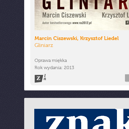
Marcin Ciszewski, Krzysztof Liedel
Gliniarz
Oprawa miękka
Rok wydania: 2013