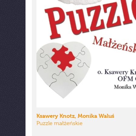
Ksawery Knotz, Monika Waluś
Puzzle małżeńskie