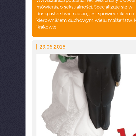
www.szansaspotkania.net. Jest znany z otwa
mówienia o seksualności. Specjalizuje się w
duszpasterstwie rodzin, jest spowiednikiem i
kierownikiem duchowym wielu małżeństw. 
Krakowie.
29.06.2015