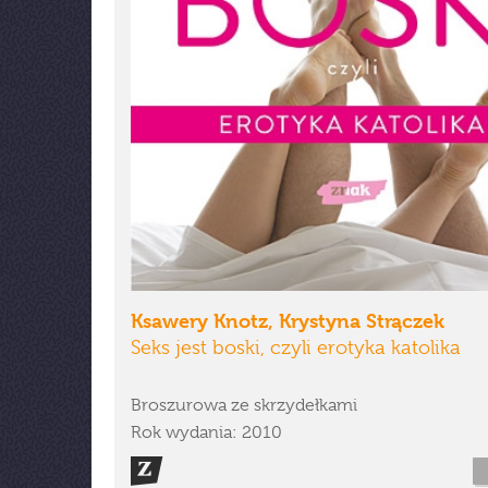
Ksawery Knotz, Krystyna Strączek
Seks jest boski, czyli erotyka katolika
Broszurowa ze skrzydełkami
Rok wydania: 2010