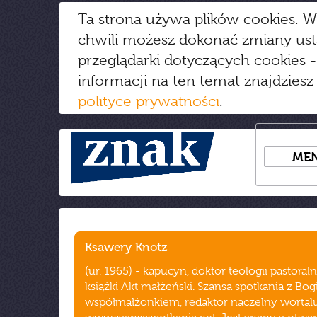
Ta strona używa plików cookies. W
chwili możesz dokonać zmiany us
przeglądarki dotyczących cookies
-
informacji na ten temat znajdziesz
polityce prywatności
.
ME
Ksawery Knotz
(ur. 1965) - kapucyn, doktor teologii pastoraln
książki Akt małżeński. Szansa spotkania z Bog
współmałżonkiem, redaktor naczelny wortal