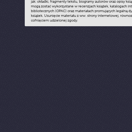
jak: okładki, fragmenty tekstu, biogramy autorów oraz opisy ksią
mogą zostać wykorzystane w recenzjach książek, katalogach i
bibliotecznych (OPAC) oraz materiałach promujących legalną dy
książek. Usunięcie materiału z ww. strony internetowej, równoz
cofnięciem udzielonej zgody.