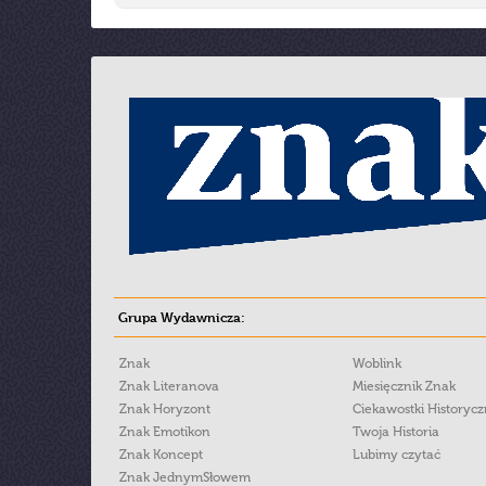
Grupa Wydawnicza:
Znak
Woblink
Znak Literanova
Miesięcznik Znak
Znak Horyzont
Ciekawostki Historyc
Znak Emotikon
Twoja Historia
Znak Koncept
Lubimy czytać
Znak JednymSłowem