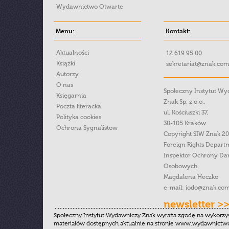
Wydawnictwo Otwarte
Menu:
Kontakt:
Aktualności
12 619 95 00
Książki
sekretariat@znak.com
Autorzy
O nas
Społeczny Instytut W
Księgarnia
Znak Sp. z o.o.,
Poczta literacka
ul. Kościuszki 37,
Polityka cookies
30-105 Kraków
Ochrona Sygnalistow
Copyright SIW Znak 2
Foreign Rights Depart
Inspektor Ochrony Da
Osobowych
Magdalena Heczko
e-mail:
iodo@znak.com
newsletter >
Społeczny Instytut Wydawniczy Znak wyraża zgodę na wykorzy
materiałów dostępnych aktualnie na stronie www.wydawnictwoz