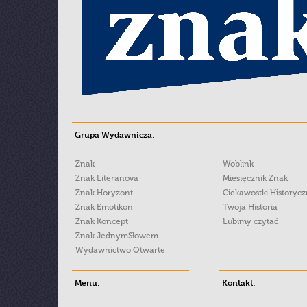
Grupa Wydawnicza:
Znak
Woblink
Znak Literanova
Miesięcznik Znak
Znak Horyzont
Ciekawostki Historyc
Znak Emotikon
Twoja Historia
Znak Koncept
Lubimy czytać
Znak JednymSłowem
Wydawnictwo Otwarte
Menu:
Kontakt: