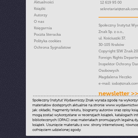
Aktualności
12 619 95 00
Książki
sekretariat@znak.com
Autorzy
O nas
Społeczny Instytut W
Księgarnia
Znak Sp. z o.o.,
Poczta literacka
ul. Kościuszki 37,
Polityka cookies
30-105 Kraków
Ochrona Sygnalistow
Copyright SIW Znak 2
Foreign Rights Depart
Inspektor Ochrony Da
Osobowych
Magdalena Heczko
e-mail:
iodo@znak.com
newsletter >
Społeczny Instytut Wydawniczy Znak wyraża zgodę na wykorzy
materiałów dostępnych aktualnie na stronie www.wydawnictwoz
jak: okładki, fragmenty tekstu, biogramy autorów oraz opisy ksią
mogą zostać wykorzystane w recenzjach książek, katalogach i
bibliotecznych (OPAC) oraz materiałach promujących legalną dy
książek. Usunięcie materiału z ww. strony internetowej, równoz
cofnięciem udzielonej zgody.