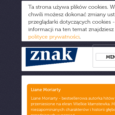
Ta strona używa plików cookies. W
chwili możesz dokonać zmiany us
przeglądarki dotyczących cookies
-
informacji na ten temat znajdziesz
polityce prywatności
.
ME
Liane Moriarty
Liane Moriarty - bestsellerowa autorka hitów 
przeniesione na ekran Wielkie kłamstewka. M
niezapominanych charakterów i historii głę