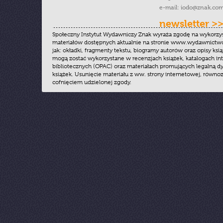
e-mail:
iodo@znak.com
newsletter >
Społeczny Instytut Wydawniczy Znak wyraża zgodę na wykorzy
materiałów dostępnych aktualnie na stronie www.wydawnictwoz
jak: okładki, fragmenty tekstu, biogramy autorów oraz opisy ksią
mogą zostać wykorzystane w recenzjach książek, katalogach i
bibliotecznych (OPAC) oraz materiałach promujących legalną dy
książek. Usunięcie materiału z ww. strony internetowej, równoz
cofnięciem udzielonej zgody.