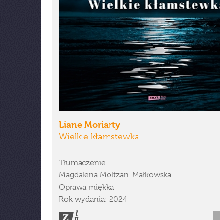
Liane Moriarty
Wielkie kłamstewka
Tłumaczenie
Magdalena Moltzan-Małkowska
Oprawa miękka
Rok wydania: 2024