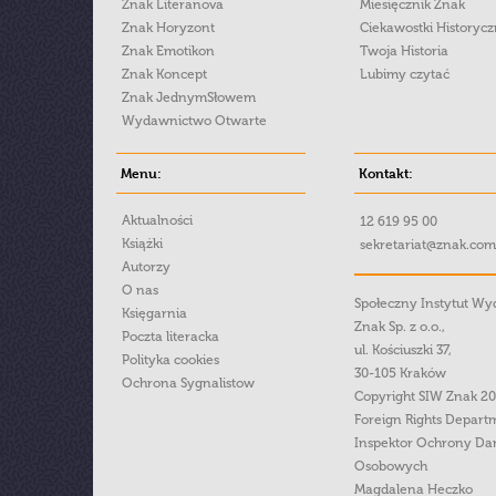
Znak Literanova
Miesięcznik Znak
Znak Horyzont
Ciekawostki Historyc
Znak Emotikon
Twoja Historia
Znak Koncept
Lubimy czytać
Znak JednymSłowem
Wydawnictwo Otwarte
Menu:
Kontakt:
Aktualności
12 619 95 00
Książki
sekretariat@znak.com
Autorzy
O nas
Społeczny Instytut W
Księgarnia
Znak Sp. z o.o.,
Poczta literacka
ul. Kościuszki 37,
Polityka cookies
30-105 Kraków
Ochrona Sygnalistow
Copyright SIW Znak 2
Foreign Rights Depart
Inspektor Ochrony Da
Osobowych
Magdalena Heczko