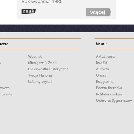
Rok wydania: 1986
więcej
cza:
Menu:
Woblink
Aktualności
a
Miesięcznik Znak
Książki
Ciekawostki Historyczne
Autorzy
Twoja Historia
O nas
Lubimy czytać
Księgarnia
łowem
Poczta literacka
Otwarte
Polityka cookies
Ochrona Sygnalistow