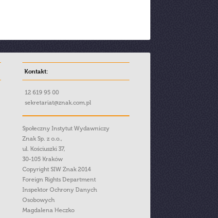
Kontakt:
12 619 95 00
sekretariat@znak.com.pl
Społeczny Instytut Wydawniczy
Znak Sp. z o.o.,
ul. Kościuszki 37,
30-105 Kraków
Copyright SIW Znak 2014
Foreign Rights Department
Inspektor Ochrony Danych
Osobowych
Magdalena Heczko