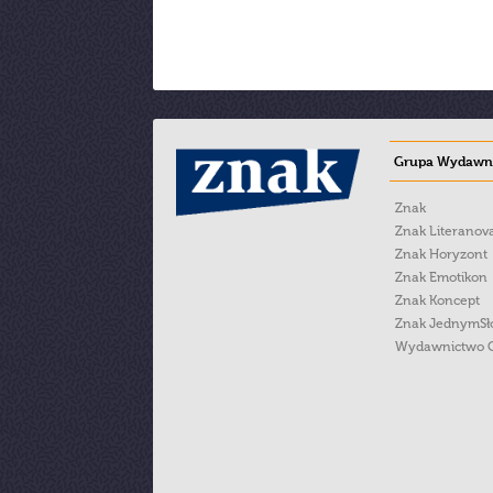
Grupa Wydawni
Znak
Znak Literanov
Znak Horyzont
Znak Emotikon
Znak Koncept
Znak JednymS
Wydawnictwo 