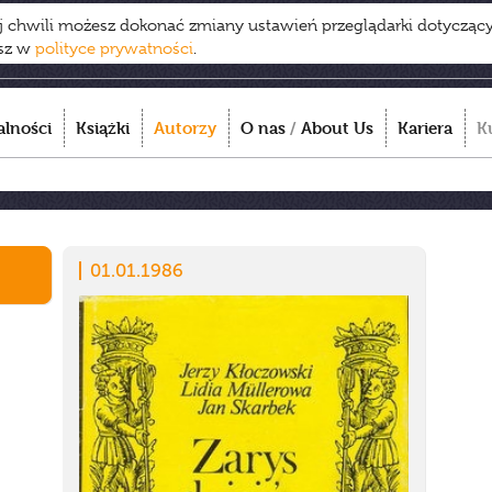
ej chwili możesz dokonać zmiany ustawień przeglądarki dotycząc
esz w
polityce prywatności
.
alności
Książki
Autorzy
O nas
/
About Us
Kariera
K
01.01.1986