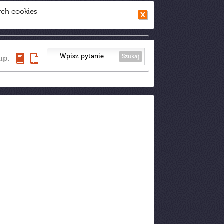
ych cookies
Szukaj
up: