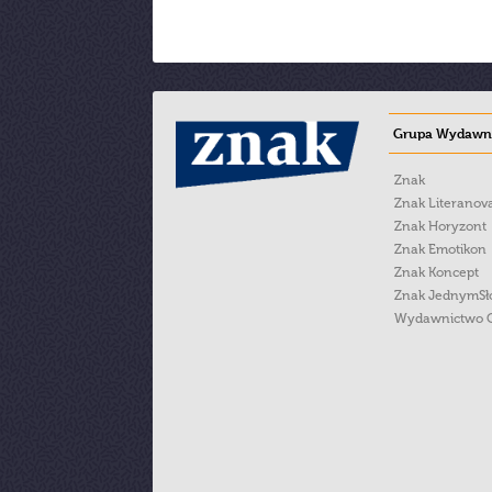
Grupa Wydawni
Znak
Znak Literanov
Znak Horyzont
Znak Emotikon
Znak Koncept
Znak JednymS
Wydawnictwo 