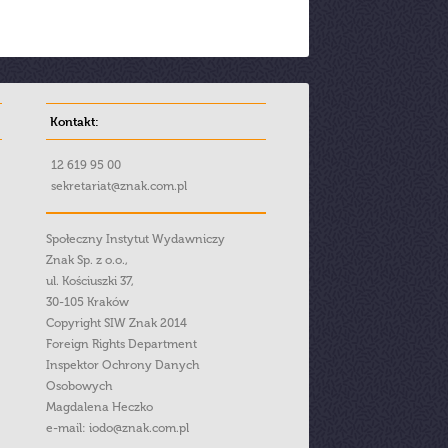
Kontakt:
12 619 95 00
sekretariat@znak.com.pl
Społeczny Instytut Wydawniczy
Znak Sp. z o.o.,
ul. Kościuszki 37,
30-105 Kraków
Copyright SIW Znak 2014
Foreign Rights Department
Inspektor Ochrony Danych
Osobowych
Magdalena Heczko
e-mail:
iodo@znak.com.pl