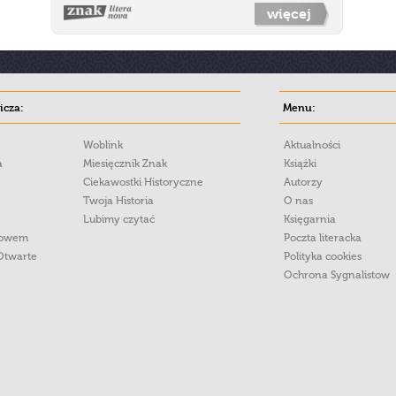
więcej
cza:
Menu:
Woblink
Aktualności
a
Miesięcznik Znak
Książki
Ciekawostki Historyczne
Autorzy
Twoja Historia
O nas
Lubimy czytać
Księgarnia
łowem
Poczta literacka
Otwarte
Polityka cookies
Ochrona Sygnalistow