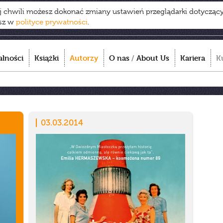
ej chwili możesz dokonać zmiany ustawień przeglądarki dotycząc
esz w
polityce prywatności
.
alności
Książki
Autorzy
O nas
/
About Us
Kariera
K
03.03.2014