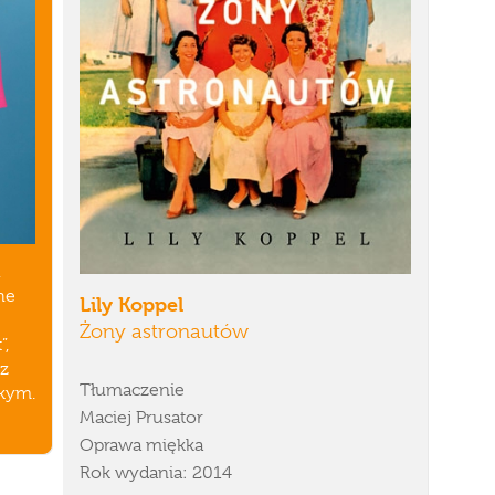
,
he
Lily Koppel
Żony astronautów
”,
z
Tłumaczenie
kym.
Maciej Prusator
Oprawa miękka
Rok wydania: 2014