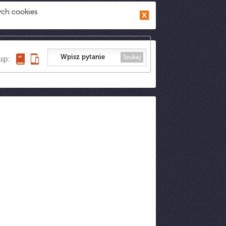
ych cookies
Szukaj
up: