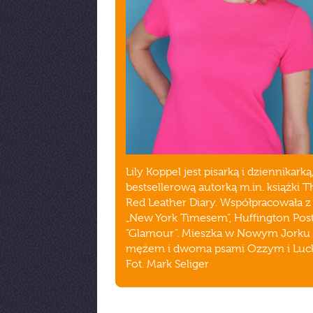
Lily Koppel jest pisarką i dziennikarką
bestsellerową autorką m.in. książki T
Red Leather Diary. Współpracowała z
„New York Timesem”, Huffington Post
“Glamour”. Mieszka w Nowym Jorku 
mężem i dwoma psami Ozzym i Luc
Fot. Mark Seliger