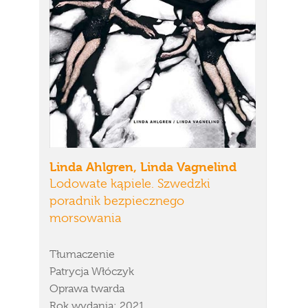
Linda Ahlgren, Linda Vagnelind
Lodowate kąpiele. Szwedzki
poradnik bezpiecznego
morsowania
Tłumaczenie
Patrycja Włóczyk
Oprawa twarda
Rok wydania: 2021