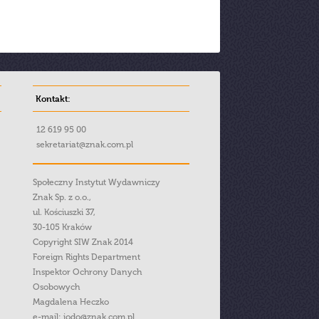
Kontakt:
12 619 95 00
sekretariat@znak.com.pl
Społeczny Instytut Wydawniczy
Znak Sp. z o.o.,
ul. Kościuszki 37,
30-105 Kraków
Copyright SIW Znak 2014
Foreign Rights Department
Inspektor Ochrony Danych
Osobowych
Magdalena Heczko
e-mail:
iodo@znak.com.pl