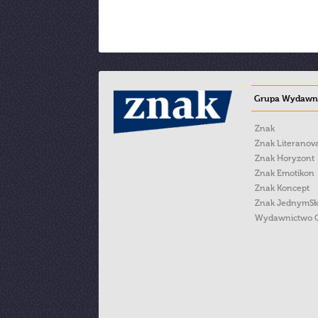
Grupa Wydawni
Znak
Znak Literanov
Znak Horyzont
Znak Emotikon
Znak Koncept
Znak JednymS
Wydawnictwo 