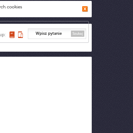
ych cookies
Szukaj
up: