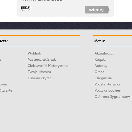
więcej
cza:
Menu:
Woblink
Aktualności
a
Miesięcznik Znak
Książki
Ciekawostki Historyczne
Autorzy
Twoja Historia
O nas
Lubimy czytać
Księgarnia
łowem
Poczta literacka
Otwarte
Polityka cookies
Ochrona Sygnalistow