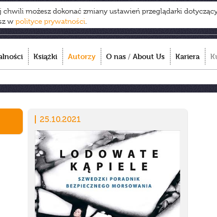
ej chwili możesz dokonać zmiany ustawień przeglądarki dotycząc
esz w
polityce prywatności
.
alności
Książki
Autorzy
O nas
/
About Us
Kariera
K
25.10.2021