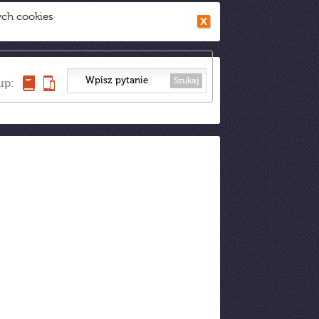
ych cookies
Szukaj
up: