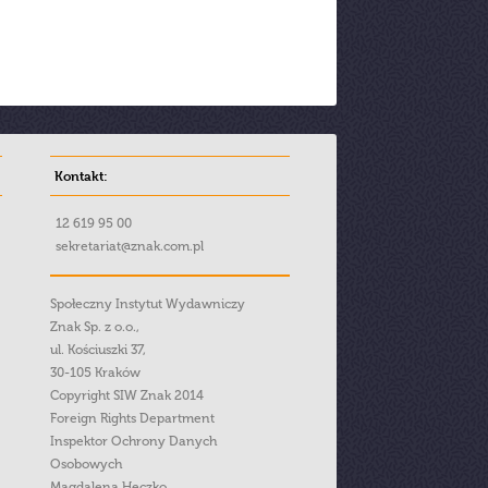
Kontakt:
12 619 95 00
sekretariat@znak.com.pl
Społeczny Instytut Wydawniczy
Znak Sp. z o.o.,
ul. Kościuszki 37,
30-105 Kraków
Copyright SIW Znak 2014
Foreign Rights Department
Inspektor Ochrony Danych
Osobowych
Magdalena Heczko