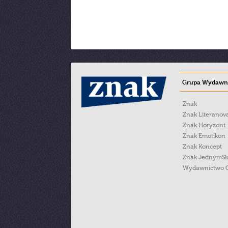
Grupa Wydawni
Znak
Znak Literanov
Znak Horyzont
Znak Emotikon
Znak Koncept
Znak JednymS
Wydawnictwo 