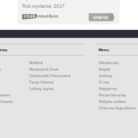
Rok wydania: 2017
więcej
cza:
Menu:
Woblink
Aktualności
a
Miesięcznik Znak
Książki
Ciekawostki Historyczne
Autorzy
Twoja Historia
O nas
Lubimy czytać
Księgarnia
łowem
Poczta literacka
Otwarte
Polityka cookies
Ochrona Sygnalistow