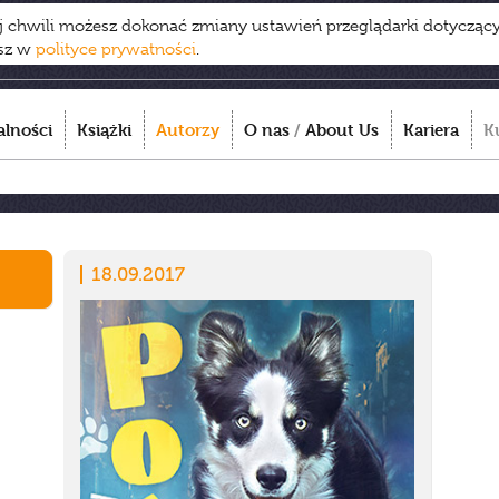
ej chwili możesz dokonać zmiany ustawień przeglądarki dotycząc
esz w
polityce prywatności
.
alności
Książki
Autorzy
O nas
/
About Us
Kariera
K
18.09.2017