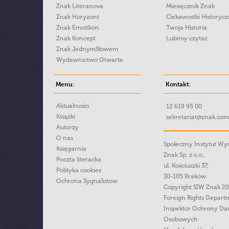
Znak Literanova
Miesięcznik Znak
Znak Horyzont
Ciekawostki Historyc
Znak Emotikon
Twoja Historia
Znak Koncept
Lubimy czytać
Znak JednymSłowem
Wydawnictwo Otwarte
Menu:
Kontakt:
Aktualności
12 619 95 00
Książki
sekretariat@znak.com
Autorzy
O nas
Społeczny Instytut W
Księgarnia
Znak Sp. z o.o.,
Poczta literacka
ul. Kościuszki 37,
Polityka cookies
30-105 Kraków
Ochrona Sygnalistow
Copyright SIW Znak 2
Foreign Rights Depart
Inspektor Ochrony Da
Osobowych