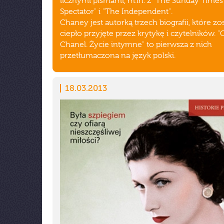
licznymi pismami, m.in. z "The Sunday Times"
Spectator" i "The Independent".
Chaney jest autorką trzech biografii, które zo
ciepło przyjęte przez krytykę i czytelników. 
Chanel. Życie intymne" to pierwsza z nich
przetłumaczona na język polski.
18.03.2013