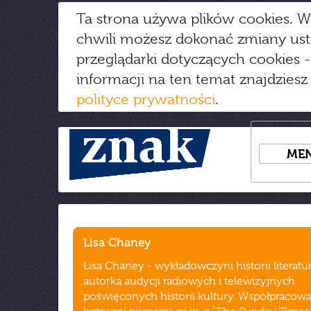
Ta strona używa plików cookies. W
chwili możesz dokonać zmiany us
przeglądarki dotyczących cookies
-
informacji na ten temat znajdziesz
polityce prywatności
.
ME
Lisa Chaney
Lisa Chaney - wykładowczyni historii literatury
autorka audycji radiowych i telewizyjnych
poświęconych historii kultury. Współpracowa