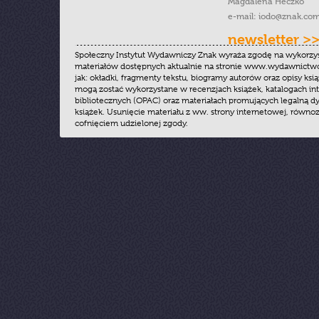
Magdalena Heczko
e-mail:
iodo@znak.com
newsletter >
Społeczny Instytut Wydawniczy Znak wyraża zgodę na wykorzy
materiałów dostępnych aktualnie na stronie www.wydawnictwoz
jak: okładki, fragmenty tekstu, biogramy autorów oraz opisy ksią
mogą zostać wykorzystane w recenzjach książek, katalogach i
bibliotecznych (OPAC) oraz materiałach promujących legalną dy
książek. Usunięcie materiału z ww. strony internetowej, równoz
cofnięciem udzielonej zgody.