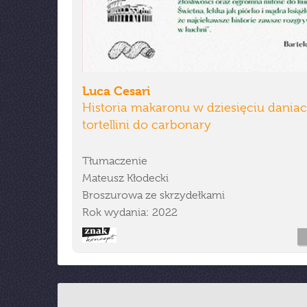
Luca Cesari
Historia makaronu w dziesięciu dania
tortellini do carbonary
Tłumaczenie
Mateusz Kłodecki
Broszurowa ze skrzydełkami
Rok wydania: 2022