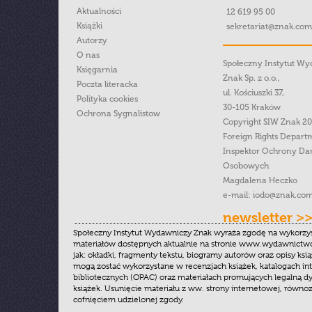
Aktualności
12 619 95 00
Książki
sekretariat@znak.com
Autorzy
O nas
Społeczny Instytut W
Księgarnia
Znak Sp. z o.o.,
Poczta literacka
ul. Kościuszki 37,
Polityka cookies
30-105 Kraków
Ochrona Sygnalistow
Copyright SIW Znak 2
Foreign Rights Depart
Inspektor Ochrony Da
Osobowych
Magdalena Heczko
e-mail:
iodo@znak.com
newsletter >
Społeczny Instytut Wydawniczy Znak wyraża zgodę na wykorzy
materiałów dostępnych aktualnie na stronie www.wydawnictwoz
jak: okładki, fragmenty tekstu, biogramy autorów oraz opisy ksią
mogą zostać wykorzystane w recenzjach książek, katalogach i
bibliotecznych (OPAC) oraz materiałach promujących legalną dy
książek. Usunięcie materiału z ww. strony internetowej, równoz
cofnięciem udzielonej zgody.