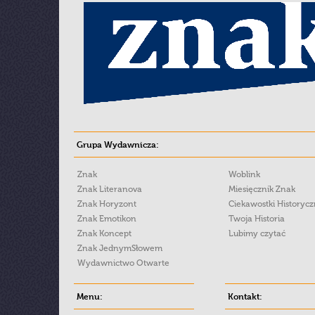
Grupa Wydawnicza:
Znak
Woblink
Znak Literanova
Miesięcznik Znak
Znak Horyzont
Ciekawostki Historyc
Znak Emotikon
Twoja Historia
Znak Koncept
Lubimy czytać
Znak JednymSłowem
Wydawnictwo Otwarte
Menu:
Kontakt: