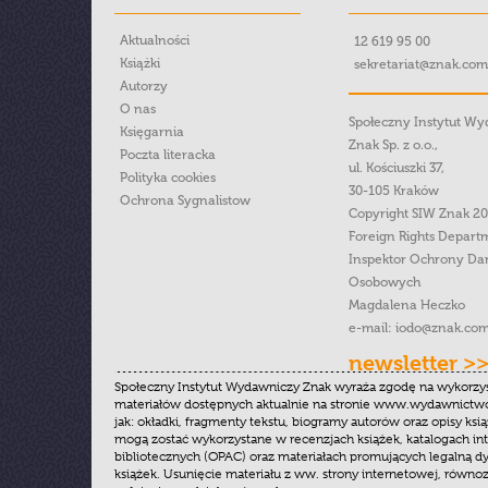
Aktualności
12 619 95 00
Książki
sekretariat@znak.com
Autorzy
O nas
Społeczny Instytut W
Księgarnia
Znak Sp. z o.o.,
Poczta literacka
ul. Kościuszki 37,
Polityka cookies
30-105 Kraków
Ochrona Sygnalistow
Copyright SIW Znak 2
Foreign Rights Depart
Inspektor Ochrony Da
Osobowych
Magdalena Heczko
e-mail:
iodo@znak.com
newsletter >
Społeczny Instytut Wydawniczy Znak wyraża zgodę na wykorzy
materiałów dostępnych aktualnie na stronie www.wydawnictwoz
jak: okładki, fragmenty tekstu, biogramy autorów oraz opisy ksią
mogą zostać wykorzystane w recenzjach książek, katalogach i
bibliotecznych (OPAC) oraz materiałach promujących legalną dy
książek. Usunięcie materiału z ww. strony internetowej, równoz