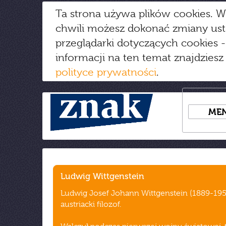
Ta strona używa plików cookies. W
chwili możesz dokonać zmiany us
przeglądarki dotyczących cookies
-
informacji na ten temat znajdziesz
polityce prywatności
.
ME
Ludwig Wittgenstein
Ludwig Josef Johann Wittgenstein (1889-195
austriacki filozof.