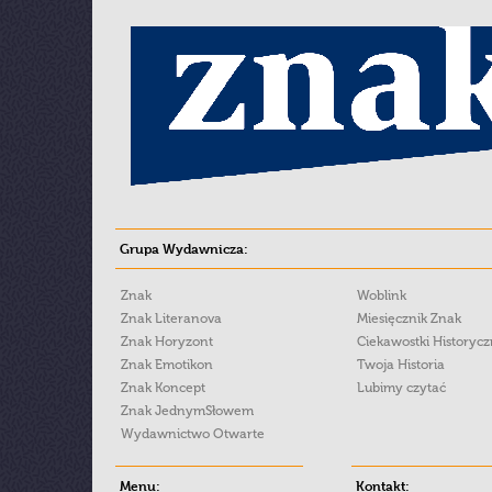
Grupa Wydawnicza:
Znak
Woblink
Znak Literanova
Miesięcznik Znak
Znak Horyzont
Ciekawostki Historyc
Znak Emotikon
Twoja Historia
Znak Koncept
Lubimy czytać
Znak JednymSłowem
Wydawnictwo Otwarte
Menu:
Kontakt: