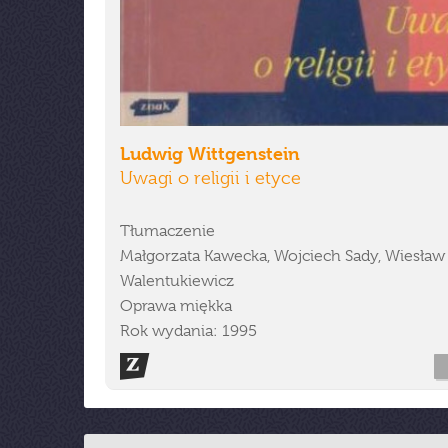
Ludwig Wittgenstein
Uwagi o religii i etyce
Tłumaczenie
Małgorzata Kawecka, Wojciech Sady, Wiesław
Walentukiewicz
Oprawa miękka
Rok wydania: 1995