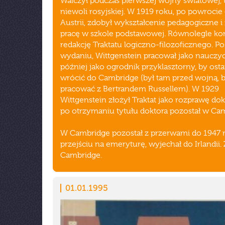
Walczył podczas pierwszej wojny światowej, tr
niewoli rosyjskiej. W 1919 roku, po powrocie
Austrii, zdobył wykształcenie pedagogiczne i 
pracę w szkole podstawowej. Równolegle ko
redakcję Traktatu logiczno-filozoficznego. Po
wydaniu, Wittgenstein pracował jako nauczyci
później jako ogrodnik przyklasztorny, by ost
wrócić do Cambridge (był tam przed wojną, 
pracować z Bertrandem Russellem). W 1929
Wittgenstein złożył Traktat jako rozprawę dok
po otrzymaniu tytułu doktora pozostał w Ca
W Cambridge pozostał z przerwami do 1947 
przejściu na emeryturę, wyjechał do Irlandii.
Cambridge.
01.01.1995