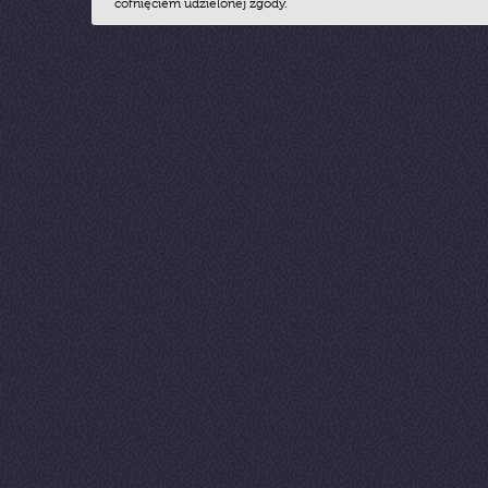
cofnięciem udzielonej zgody.