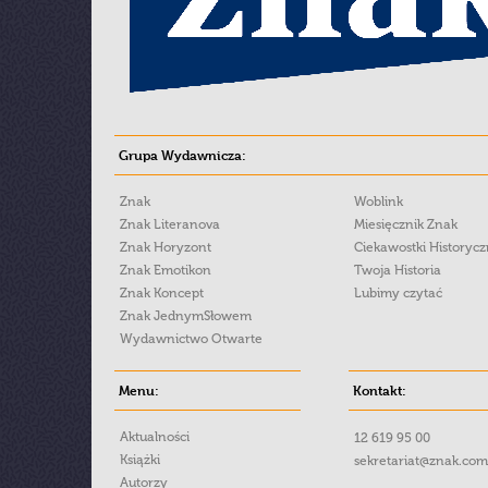
Grupa Wydawnicza:
Znak
Woblink
Znak Literanova
Miesięcznik Znak
Znak Horyzont
Ciekawostki Historyc
Znak Emotikon
Twoja Historia
Znak Koncept
Lubimy czytać
Znak JednymSłowem
Wydawnictwo Otwarte
Menu:
Kontakt:
Aktualności
12 619 95 00
Książki
sekretariat@znak.com
Autorzy