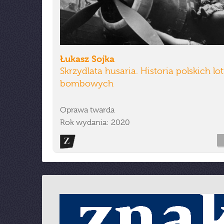
Łukasz Sojka
Skrzydlata husaria. Historia polskich l
bombowych
Oprawa twarda
Rok wydania: 2020