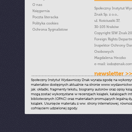
O nas
Społeczny Instytut W
Księgarnia
Znak Sp. z o.o.,
Poczta literacka
ul. Kościuszki 37,
Polityka cookies
30-105 Kraków
Ochrona Sygnalistow
Copyright SIW Znak 2
Foreign Rights Depart
Inspektor Ochrony Da
Osobowych
Magdalena Heczko
e-mail:
iodo@znak.com
newsletter >
Społeczny Instytut Wydawniczy Znak wyraża zgodę na wykorzy
materiałów dostępnych aktualnie na stronie www.wydawnictwoz
jak: okładki, fragmenty tekstu, biogramy autorów oraz opisy ksią
mogą zostać wykorzystane w recenzjach książek, katalogach i
bibliotecznych (OPAC) oraz materiałach promujących legalną dy
książek. Usunięcie materiału z ww. strony internetowej, równoz
cofnięciem udzielonej zgody.