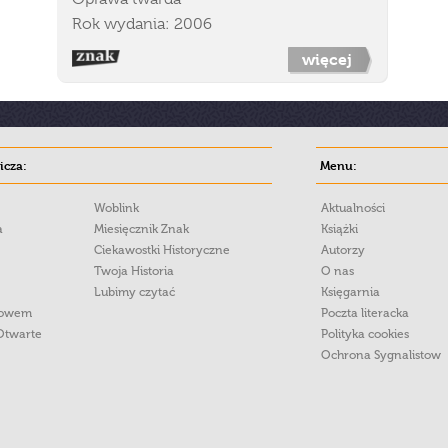
Rok wydania: 2006
więcej
cza:
Menu:
Woblink
Aktualności
a
Miesięcznik Znak
Książki
Ciekawostki Historyczne
Autorzy
Twoja Historia
O nas
Lubimy czytać
Księgarnia
łowem
Poczta literacka
Otwarte
Polityka cookies
Ochrona Sygnalistow