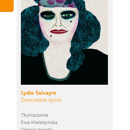
Lydie Salvayre
Zwyczajne życie
Tłumaczenie
Ewa Wieleżyńska
Oprawa twarda