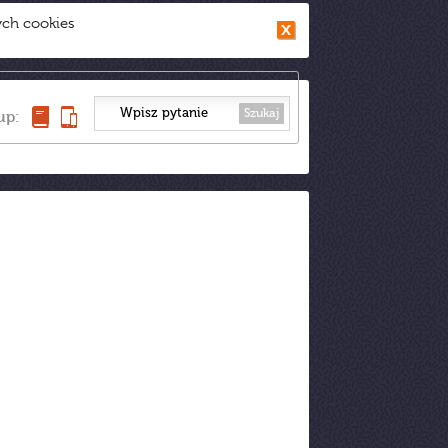
ych cookies
Szukaj
up: