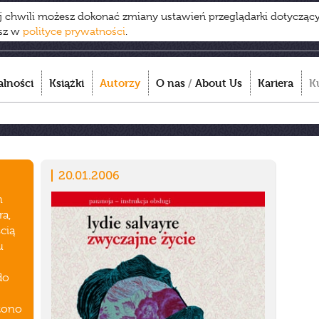
ej chwili możesz dokonać zmiany ustawień przeglądarki dotycząc
esz w
polityce prywatności
.
alności
Książki
Autorzy
O nas
/
About Us
Kariera
K
20.01.2006
h
ra,
cią
u
do
czono