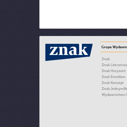
Grupa Wydawni
Znak
Znak Literanov
Znak Horyzont
Znak Emotikon
Znak Koncept
Znak JednymS
Wydawnictwo 