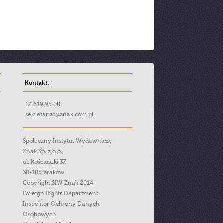
Kontakt:
12 619 95 00
sekretariat@znak.com.pl
Społeczny Instytut Wydawniczy
Znak Sp. z o.o.,
ul. Kościuszki 37,
30-105 Kraków
Copyright SIW Znak 2014
Foreign Rights Department
Inspektor Ochrony Danych
Osobowych