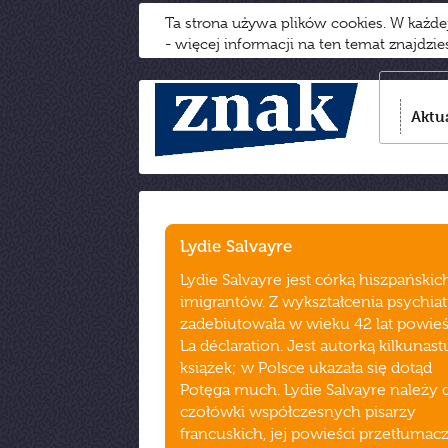
Ta strona używa plików cookies. W każd
- więcej informacji na ten temat znajdzi
Aktu
Lydie Salvayre
Lydie Salvayre jest córką hiszpańskic
imigrantów. Z wykształcenia psychiat
zadebiutowała w wieku 42 lat powieś
La déclaration. Jest autorką kilkunast
książek; w Polsce ukazała się dotąd
Potęga much. Lydie Salvayre należy 
czołówki współczesnych pisarzy
francuskich, jej powieści przetłuma