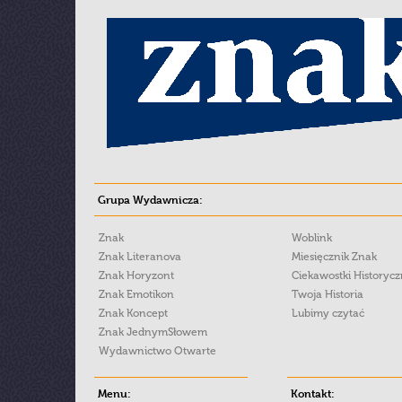
Grupa Wydawnicza:
Znak
Woblink
Znak Literanova
Miesięcznik Znak
Znak Horyzont
Ciekawostki Historyc
Znak Emotikon
Twoja Historia
Znak Koncept
Lubimy czytać
Znak JednymSłowem
Wydawnictwo Otwarte
Menu:
Kontakt: