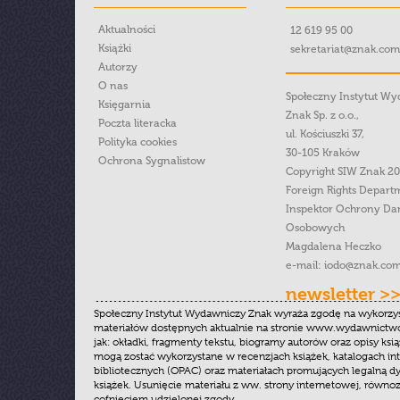
Aktualności
12 619 95 00
Książki
sekretariat@znak.com
Autorzy
O nas
Społeczny Instytut W
Księgarnia
Znak Sp. z o.o.,
Poczta literacka
ul. Kościuszki 37,
Polityka cookies
30-105 Kraków
Ochrona Sygnalistow
Copyright SIW Znak 2
Foreign Rights Depart
Inspektor Ochrony Da
Osobowych
Magdalena Heczko
e-mail:
iodo@znak.com
newsletter >
Społeczny Instytut Wydawniczy Znak wyraża zgodę na wykorzy
materiałów dostępnych aktualnie na stronie www.wydawnictwoz
jak: okładki, fragmenty tekstu, biogramy autorów oraz opisy ksią
mogą zostać wykorzystane w recenzjach książek, katalogach i
bibliotecznych (OPAC) oraz materiałach promujących legalną dy
książek. Usunięcie materiału z ww. strony internetowej, równoz
cofnięciem udzielonej zgody.