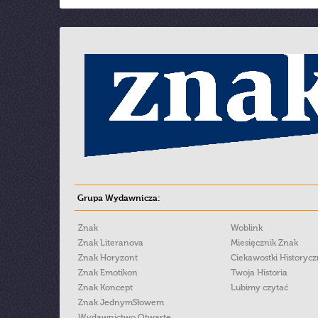
Grupa Wydawnicza:
Znak
Woblink
Znak Literanova
Miesięcznik Znak
Znak Horyzont
Ciekawostki Historyc
Znak Emotikon
Twoja Historia
Znak Koncept
Lubimy czytać
Znak JednymSłowem
Wydawnictwo Otwarte