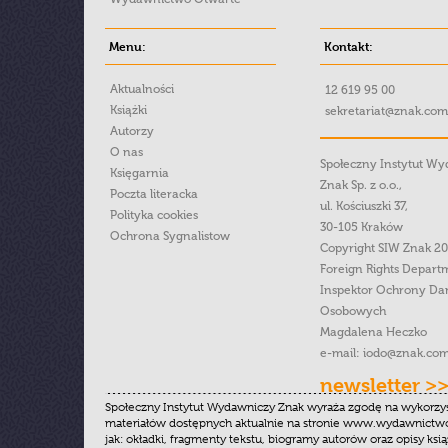
Menu:
Kontakt:
Aktualności
12 619 95 00
Książki
sekretariat@znak.com
Autorzy
O nas
Społeczny Instytut W
Księgarnia
Znak Sp. z o.o.,
Poczta literacka
ul. Kościuszki 37,
Polityka cookies
30-105 Kraków
Ochrona Sygnalistow
Copyright SIW Znak 2
Foreign Rights Depart
Inspektor Ochrony Da
Osobowych
Magdalena Heczko
e-mail:
iodo@znak.com
newsletter >
Społeczny Instytut Wydawniczy Znak wyraża zgodę na wykorzy
materiałów dostępnych aktualnie na stronie www.wydawnictwoz
jak: okładki, fragmenty tekstu, biogramy autorów oraz opisy ksią