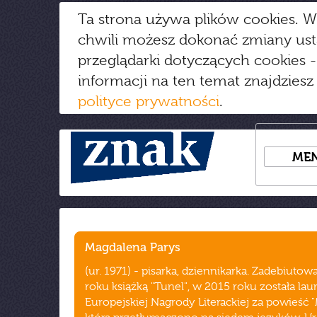
Ta strona używa plików cookies. W
chwili możesz dokonać zmiany us
przeglądarki dotyczących cookies
-
informacji na ten temat znajdziesz
polityce prywatności
.
ME
Magdalena Parys
(ur. 1971) - pisarka, dziennikarka. Zadebiutow
roku książką "Tunel", w 2015 roku została lau
Europejskiej Nagrody Literackiej za powieść "