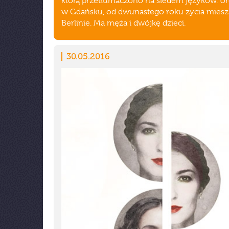
którą przetłumaczono na siedem języków. Uro
w Gdańsku, od dwunastego roku życia miesz
Berlinie. Ma męża i dwójkę dzieci.
30.05.2016