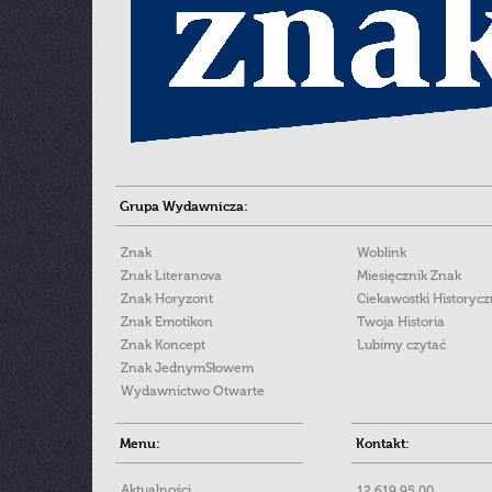
Grupa Wydawnicza:
Znak
Woblink
Znak Literanova
Miesięcznik Znak
Znak Horyzont
Ciekawostki Historyc
Znak Emotikon
Twoja Historia
Znak Koncept
Lubimy czytać
Znak JednymSłowem
Wydawnictwo Otwarte
Menu:
Kontakt:
Aktualności
12 619 95 00