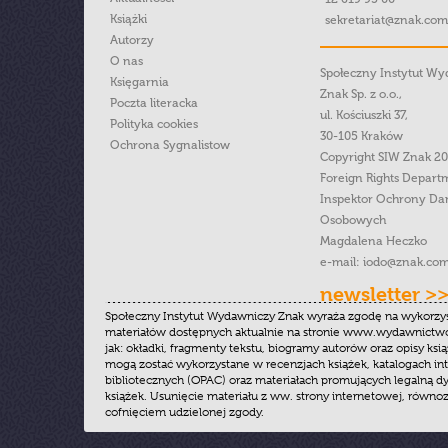
Książki
sekretariat@znak.com
Autorzy
O nas
Społeczny Instytut W
Księgarnia
Znak Sp. z o.o.,
Poczta literacka
ul. Kościuszki 37,
Polityka cookies
30-105 Kraków
Ochrona Sygnalistow
Copyright SIW Znak 2
Foreign Rights Depart
Inspektor Ochrony Da
Osobowych
Magdalena Heczko
e-mail:
iodo@znak.com
newsletter >
Społeczny Instytut Wydawniczy Znak wyraża zgodę na wykorzy
materiałów dostępnych aktualnie na stronie www.wydawnictwoz
jak: okładki, fragmenty tekstu, biogramy autorów oraz opisy ksią
mogą zostać wykorzystane w recenzjach książek, katalogach i
bibliotecznych (OPAC) oraz materiałach promujących legalną dy
książek. Usunięcie materiału z ww. strony internetowej, równoz
cofnięciem udzielonej zgody.