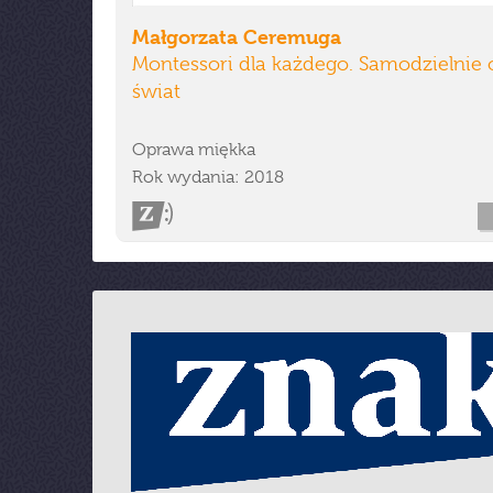
Małgorzata Ceremuga
Montessori dla każdego. Samodzielnie 
świat
Oprawa miękka
Rok wydania: 2018