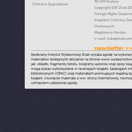
30-105 Kraków
Ochrona Sygnalistow
Copyright SIW Znak 2
Foreign Rights Depart
Inspektor Ochrony Da
Osobowych
Magdalena Heczko
e-mail:
iodo@znak.com
newsletter >
Społeczny Instytut Wydawniczy Znak wyraża zgodę na wykorzy
materiałów dostępnych aktualnie na stronie www.wydawnictwoz
jak: okładki, fragmenty tekstu, biogramy autorów oraz opisy ksią
mogą zostać wykorzystane w recenzjach książek, katalogach i
bibliotecznych (OPAC) oraz materiałach promujących legalną dy
książek. Usunięcie materiału z ww. strony internetowej, równoz
cofnięciem udzielonej zgody.