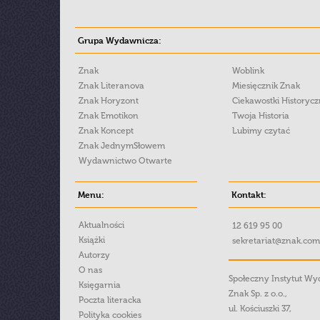
Grupa Wydawnicza:
Znak
Woblink
Znak Literanova
Miesięcznik Znak
Znak Horyzont
Ciekawostki Historyc
Znak Emotikon
Twoja Historia
Znak Koncept
Lubimy czytać
Znak JednymSłowem
Wydawnictwo Otwarte
Menu:
Kontakt:
Aktualności
12 619 95 00
Książki
sekretariat@znak.com
Autorzy
O nas
Społeczny Instytut W
Księgarnia
Znak Sp. z o.o.,
Poczta literacka
ul. Kościuszki 37,
Polityka cookies