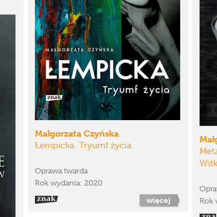
Małgorzata Czyńska
Mał
Łempicka. Tryumf życia
Meta
Wit
Oprawa twarda
Rok wydania: 2020
Opra
więcej
Rok 