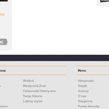
zów
ej
cza:
Menu:
Woblink
Aktualności
a
Miesięcznik Znak
Książki
Ciekawostki Historyczne
Autorzy
Twoja Historia
O nas
Lubimy czytać
Księgarnia
łowem
Poczta literacka