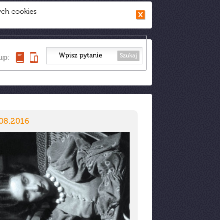
ych cookies
Szukaj
up:
08.2016