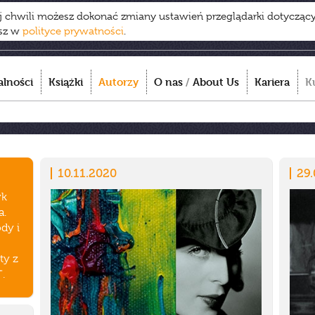
ej chwili możesz dokonać zmiany ustawień przeglądarki dotycząc
esz w
polityce prywatności
.
alności
Książki
Autorzy
O nas
/
About Us
Kariera
K
10.11.2020
29.
yk
a.
dy i
ty z
.