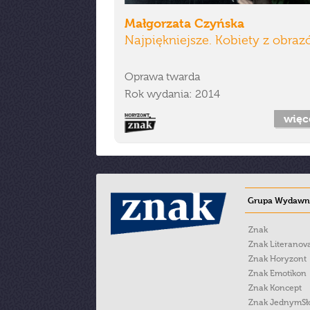
Małgorzata Czyńska
Najpiękniejsze. Kobiety z obra
Oprawa twarda
Rok wydania: 2014
więc
Grupa Wydawni
Znak
Znak Literanov
Znak Horyzont
Znak Emotikon
Znak Koncept
Znak JednymS