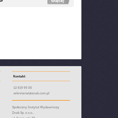
więcej
Kontakt:
12 619 95 00
sekretariat@znak.com.pl
Społeczny Instytut Wydawniczy
Znak Sp. z o.o.,