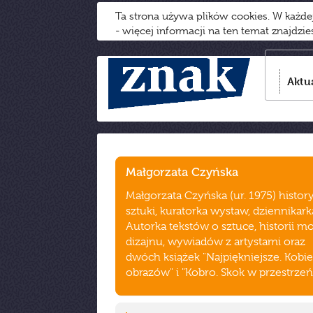
Ta strona używa plików cookies. W każd
- więcej informacji na ten temat znajdzi
Aktu
Małgorzata Czyńska
Małgorzata Czyńska (ur. 1975) histor
sztuki, kuratorka wystaw, dziennikark
Autorka tekstów o sztuce, historii mo
dizajnu, wywiadów z artystami oraz
dwóch książek "Najpiękniejsze. Kobie
obrazów" i "Kobro. Skok w przestrzeń"