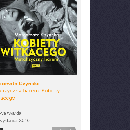
gorzata Czyńska
fizyczny harem. Kobiety
kacego
wa twarda
wydania: 2016