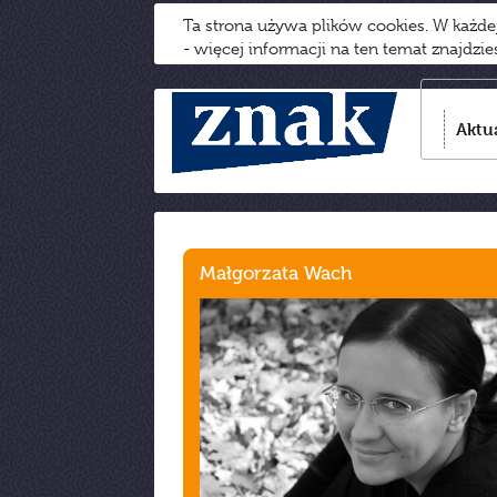
Ta strona używa plików cookies. W każd
- więcej informacji na ten temat znajdzi
Aktu
Małgorzata Wach