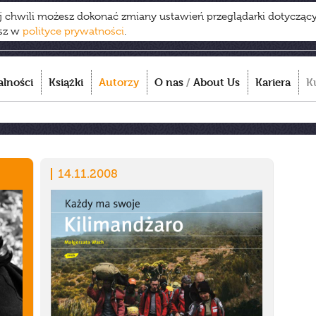
ej chwili możesz dokonać zmiany ustawień przeglądarki dotycząc
esz w
polityce prywatności
.
alności
Książki
Autorzy
O nas
/
About Us
Kariera
K
14.11.2008