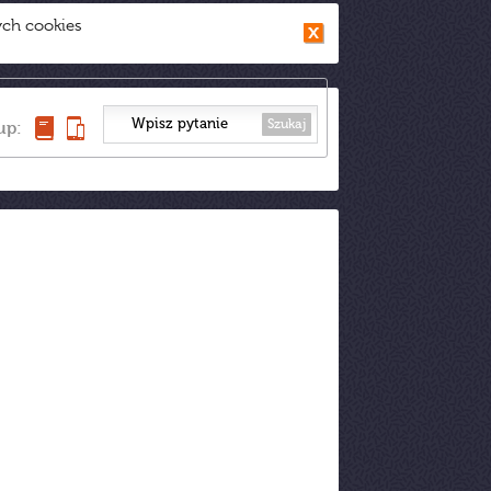
ych cookies
Szukaj
up: