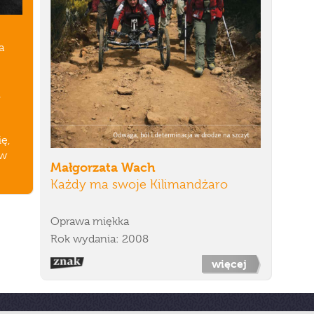
a
i
ę,
 w
Małgorzata Wach
Każdy ma swoje Kilimandżaro
Oprawa miękka
Rok wydania: 2008
więcej