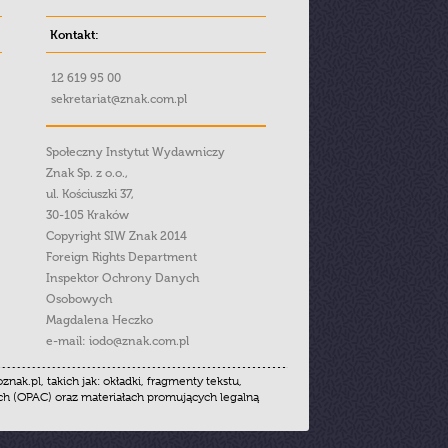
Kontakt:
12 619 95 00
sekretariat@znak.com.pl
Społeczny Instytut Wydawniczy
Znak Sp. z o.o.,
ul. Kościuszki 37,
30-105 Kraków
Copyright SIW Znak 2014
Foreign Rights Department
Inspektor Ochrony Danych
Osobowych
Magdalena Heczko
e-mail:
iodo@znak.com.pl
.pl, takich jak: okładki, fragmenty tekstu,
ych (OPAC) oraz materiałach promujących legalną