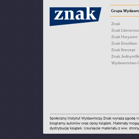
Grupa Wydawni
Znak
Znak Literanov
Znak Horyzont
Znak Emotikon
Znak Koncept
Znak JednymS
Wydawnictwo 
Społeczny Instytut Wydawniczy Znak wyraża zgodę na
biogramy autorów oraz opisy książek. Materiały mogą
dystrybucję książek. Usunięcie materiału z ww. stron