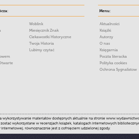
cza:
Menu:
Woblink
Aktualności
a
Miesięcznik Znak
Książki
Ciekawostki Historyczne
Autorzy
Twoja Historia
O nas
Lubimy czytać
Księgarnia
łowem
Poczta literacka
Otwarte
Polityka cookies
Ochrona Sygnalistow
 wykorzystywanie materiałów dostępnych aktualnie na stronie www.wydawnictwoznak
 zostać wykorzystane w recenzjach książek, katalogach internetowych biblioteczn
y internetowej, równoznacznie jest z cofnięciem udzielonej zgody.