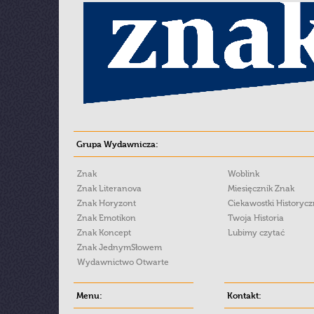
Grupa Wydawnicza:
Znak
Woblink
Znak Literanova
Miesięcznik Znak
Znak Horyzont
Ciekawostki Historyc
Znak Emotikon
Twoja Historia
Znak Koncept
Lubimy czytać
Znak JednymSłowem
Wydawnictwo Otwarte
Menu:
Kontakt: