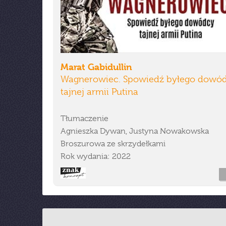
Marat Gabidullin
Wagnerowiec. Spowiedź byłego dowó
tajnej armii Putina
Tłumaczenie
Agnieszka Dywan, Justyna Nowakowska
Broszurowa ze skrzydełkami
Rok wydania: 2022