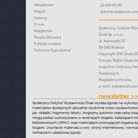
Aktualności
12 619 95 00
Książki
sekretariat@znak.com
Autorzy
O nas
Społeczny Instytut W
Księgarnia
Znak Sp. z o.o.,
Poczta literacka
ul. Kościuszki 37,
Polityka cookies
30-105 Kraków
Ochrona Sygnalistow
Copyright SIW Znak 2
Foreign Rights Depart
Inspektor Ochrony Da
Osobowych
Magdalena Heczko
e-mail:
iodo@znak.com
newsletter >
Społeczny Instytut Wydawniczy Znak wyraża zgodę na wykorzy
materiałów dostępnych aktualnie na stronie www.wydawnictwoz
jak: okładki, fragmenty tekstu, biogramy autorów oraz opisy ksią
mogą zostać wykorzystane w recenzjach książek, katalogach i
bibliotecznych (OPAC) oraz materiałach promujących legalną dy
książek. Usunięcie materiału z ww. strony internetowej, równoz
cofnięciem udzielonej zgody.