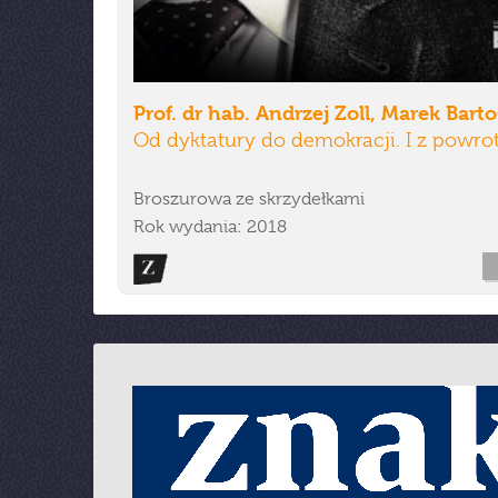
Prof. dr hab. Andrzej Zoll, Marek Barto
Od dyktatury do demokracji. I z powr
Broszurowa ze skrzydełkami
Rok wydania: 2018