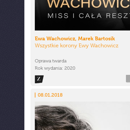
Ewa Wachowicz, Marek Bartosik
Wszystkie korony Ewy Wachowicz
Oprawa twarda
Rok wydania: 2020
08.01.2018