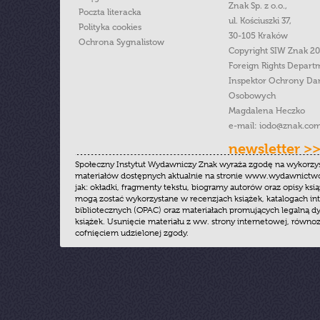
Znak Sp. z o.o.,
Poczta literacka
ul. Kościuszki 37,
Polityka cookies
30-105 Kraków
Ochrona Sygnalistow
Copyright SIW Znak 2
Foreign Rights Depart
Inspektor Ochrony Da
Osobowych
Magdalena Heczko
e-mail:
iodo@znak.com
newsletter >
Społeczny Instytut Wydawniczy Znak wyraża zgodę na wykorzy
materiałów dostępnych aktualnie na stronie www.wydawnictwoz
jak: okładki, fragmenty tekstu, biogramy autorów oraz opisy ksią
mogą zostać wykorzystane w recenzjach książek, katalogach i
bibliotecznych (OPAC) oraz materiałach promujących legalną dy
książek. Usunięcie materiału z ww. strony internetowej, równoz
cofnięciem udzielonej zgody.