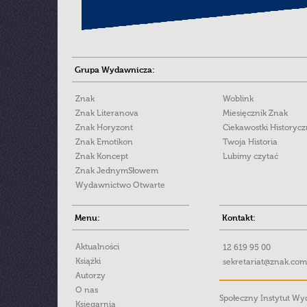
Grupa Wydawnicza:
Znak
Woblink
Znak Literanova
Miesięcznik Znak
Znak Horyzont
Ciekawostki Historyc
Znak Emotikon
Twoja Historia
Znak Koncept
Lubimy czytać
Znak JednymSłowem
Wydawnictwo Otwarte
Menu:
Kontakt:
Aktualności
12 619 95 00
Książki
sekretariat@znak.com
Autorzy
O nas
Społeczny Instytut W
Księgarnia