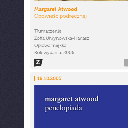
Margaret Atwood
Opowieść podręcznej
Tłumaczenie
Zofia Uhrynowska-Hanasz
Oprawa miękka
Rok wydania: 2006
18.10.2005