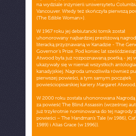
na wydziale inżynierii uniwersytetu Columb
Vancouver. Wtedy też skończyła pierwszą po
(The Edible Woman>).
W 1967 roku jej debiutancki tomik został
uhonorowany najbardziej prestiżową nagrod
literacką przyznawaną w Kanadzie - The Gen
Governor’s Prize. Pod koniec lat sześćdziesią
Atwood była już rozpoznawaną poetką - jej 
ukazywały się w niemal wszystkich antologia
kanadyjskiej. Nagroda umożliwiła również pu
pierwszej powieści, a tym samym początek
powieściopisarskiej kariery Margaret Atwood.
W 2000 roku została uhonorowana Nagrodą
za powieść The Blind Assassin (wcześniej aut
już trzykrotnie nominowana do tej nagrody 
powieści – The Handman’s Tale (w 1986), Cat
1989) i Alias Grace (w 1996)).