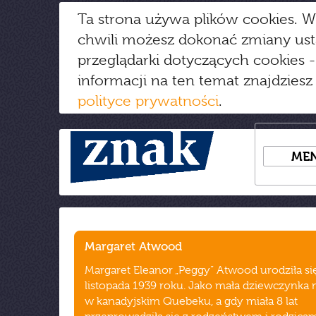
Ta strona używa plików cookies. W
chwili możesz dokonać zmiany us
przeglądarki dotyczących cookies
-
informacji na ten temat znajdziesz
polityce prywatności
.
ME
Margaret Atwood
Margaret Eleanor „Peggy” Atwood urodziła si
listopada 1939 roku. Jako mała dziewczynka 
w kanadyjskim Quebeku, a gdy miała 8 lat