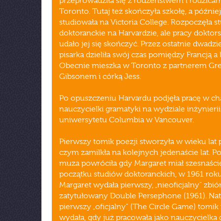
przeprowadziła się z rodzeństwem i rodzica
Toronto. Tutaj też skończyła szkołę, a później
studiowała na Victoria College. Rozpoczęła st
doktoranckie na Harvardzie, ale pracy doktors
udało jej się skończyć. Przez ostatnie dwadzie
pisarka dzieliła swój czas pomiędzy Francją a
Obecnie mieszka w Toronto z partnerem G
Gibsonem i córką Jess.
Po opuszczeniu Harvardu podjęła pracę w ch
nauczycielki gramatyki na wydziale inżynierii
uniwersytetu Columbia w Vancouver.
Pierwszy tomik poezji stworzyła w wieku lat p
czym zamilkła na kolejnych jedenaście lat. P
muza powróciła gdy Margaret miał szesnaście
początku studiów doktoranckich, w 1961 rok
Margaret wydała pierwszy, „nieoficjalny" zbió
zatytułowany Double Persephone (1961). Na
pierwszy „oficjalny” (The Circle Game) tomik
wydała, gdy już pracowała jako nauczycielka 