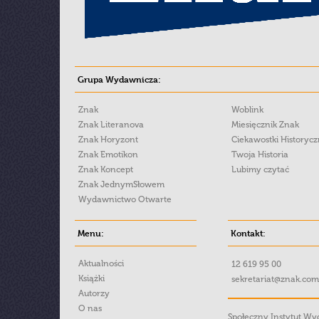
Grupa Wydawnicza:
Znak
Woblink
Znak Literanova
Miesięcznik Znak
Znak Horyzont
Ciekawostki Historyc
Znak Emotikon
Twoja Historia
Znak Koncept
Lubimy czytać
Znak JednymSłowem
Wydawnictwo Otwarte
Menu:
Kontakt:
Aktualności
12 619 95 00
Książki
sekretariat@znak.com
Autorzy
O nas
Społeczny Instytut W