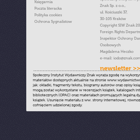
Księgarnia
Znak Sp. z o.o.,
Poczta literacka
ul. Kościuszki 37,
Polityka cookies
30-105 Kraków
Ochrona Sygnalistow
Copyright SIW Znak 2
Foreign Rights Depart
Inspektor Ochrony Da
Osobowych
Magdalena Heczko
e-mail:
iodo@znak.com
newsletter >
Społeczny Instytut Wydawniczy Znak wyraża zgodę na wykorzy
materiałów dostępnych aktualnie na stronie www.wydawnictwoz
jak: okładki, fragmenty tekstu, biogramy autorów oraz opisy ksią
mogą zostać wykorzystane w recenzjach książek, katalogach i
bibliotecznych (OPAC) oraz materiałach promujących legalną dy
książek. Usunięcie materiału z ww. strony internetowej, równoz
cofnięciem udzielonej zgody.