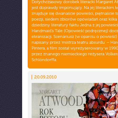
Dotychczasowy dorobek literacki Margaret 
jest doprawdy imponujący. Na jej literackim 
znajduje się dwanaście powieści, piętnaście
poezji, siedem zbiorów opowiadań oraz kilka 
dziedziny literatury faktu Jedna z jej powieśc
Handmaid’s Tale (Opowieść podręcznej) docz
ekranizacji. Scenariusz (w oparciu o powieść)
napisany przez ‘mistrza teatru absurdu’ – Har
Pintera, a film został wyreżyserowany w 199
przez znanego niemieckiego reżysera Volker
Schlöndorffa.
20.09.2010