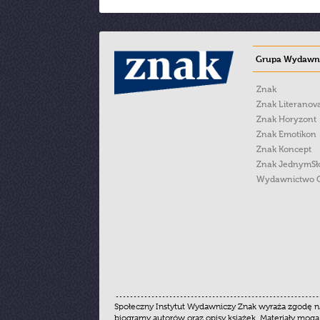
Grupa Wydawni
Znak
Znak Literanov
Znak Horyzont
Znak Emotikon
Znak Koncept
Znak JednymS
Wydawnictwo 
Społeczny Instytut Wydawniczy Znak wyraża zgodę na
biogramy autorów oraz opisy książek. Materiały mogą