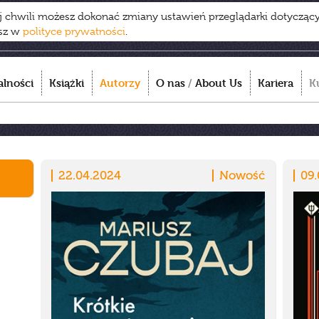
ej chwili możesz dokonać zmiany ustawień przeglądarki dotycząc
esz w
polityce prywatności
.
alności
Książki
Autorzy
O nas
/
About Us
Kariera
K
22.04.2024
Nowość
09.