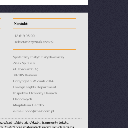
Kontakt:
12 619 95 00
sekretariat@znak.com.pl
Społeczny Instytut Wydawniczy
Znak Sp. z o.o.,
ul. Kościuszki 37,
30-105 Kraków
Copyright SIW Znak 2014
Foreign Rights Department
Inspektor Ochrony Danych
Osobowych
Magdalena Heczko
e-mail:
iodo@znak.com.pl
.pl, takich jak: okładki, fragmenty tekstu,
ych (OPAC) oraz materiałach promujących legalną