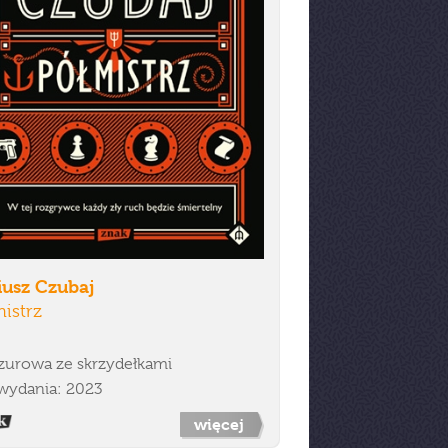
iusz Czubaj
istrz
zurowa ze skrzydełkami
wydania: 2023
więcej