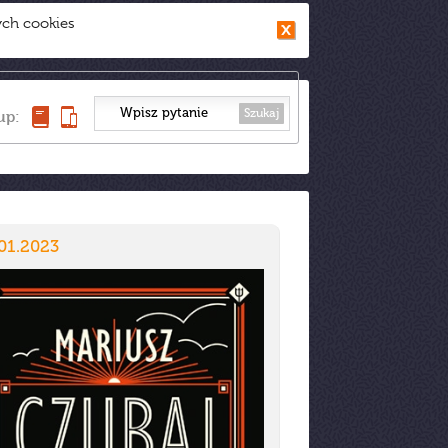
ych cookies
Szukaj
up:
01.2023