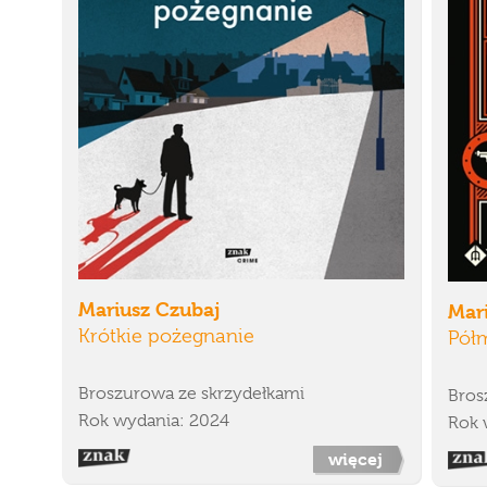
Mariusz Czubaj
Mar
Krótkie pożegnanie
Półm
Broszurowa ze skrzydełkami
Bros
Rok wydania: 2024
Rok 
więcej