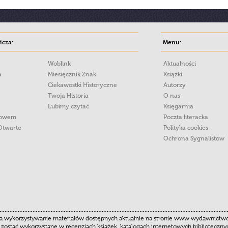
cza:
Menu:
Woblink
Aktualności
a
Miesięcznik Znak
Książki
Ciekawostki Historyczne
Autorzy
Twoja Historia
O nas
Lubimy czytać
Księgarnia
łowem
Poczta literacka
Otwarte
Polityka cookies
Ochrona Sygnalistow
 wykorzystywanie materiałów dostępnych aktualnie na stronie www.wydawnictwoznak
 zostać wykorzystane w recenzjach książek, katalogach internetowych biblioteczn