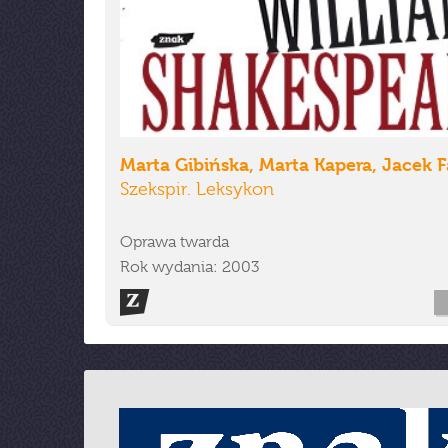
Marta Gibińska, Marta Kapera, Jacek F
Szekspir. Leksykon
Oprawa twarda
Rok wydania: 2003