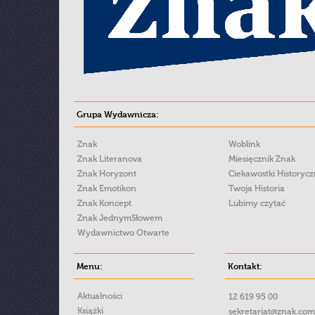
Grupa Wydawnicza:
Znak
Woblink
Znak Literanova
Miesięcznik Znak
Znak Horyzont
Ciekawostki Historyc
Znak Emotikon
Twoja Historia
Znak Koncept
Lubimy czytać
Znak JednymSłowem
Wydawnictwo Otwarte
Menu:
Kontakt:
Aktualności
12 619 95 00
Książki
sekretariat@znak.com