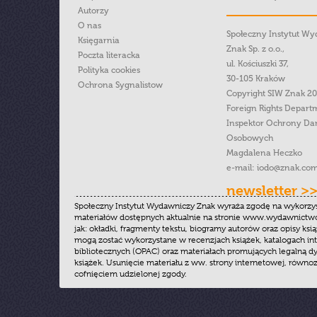
Autorzy
O nas
Społeczny Instytut W
Księgarnia
Znak Sp. z o.o.,
Poczta literacka
ul. Kościuszki 37,
Polityka cookies
30-105 Kraków
Ochrona Sygnalistow
Copyright SIW Znak 2
Foreign Rights Depart
Inspektor Ochrony Da
Osobowych
Magdalena Heczko
e-mail:
iodo@znak.com
newsletter >
Społeczny Instytut Wydawniczy Znak wyraża zgodę na wykorzy
materiałów dostępnych aktualnie na stronie www.wydawnictwoz
jak: okładki, fragmenty tekstu, biogramy autorów oraz opisy ksią
mogą zostać wykorzystane w recenzjach książek, katalogach i
bibliotecznych (OPAC) oraz materiałach promujących legalną dy
książek. Usunięcie materiału z ww. strony internetowej, równoz
cofnięciem udzielonej zgody.