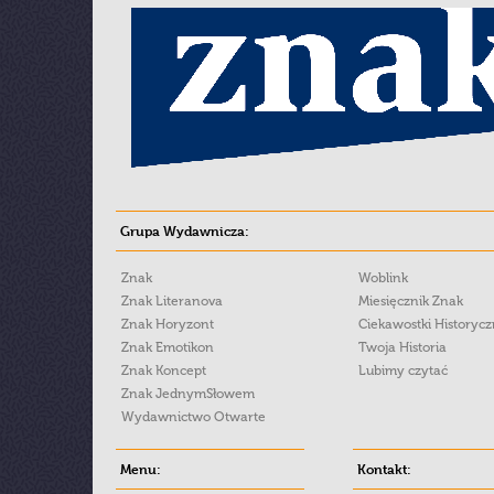
Grupa Wydawnicza:
Znak
Woblink
Znak Literanova
Miesięcznik Znak
Znak Horyzont
Ciekawostki Historyc
Znak Emotikon
Twoja Historia
Znak Koncept
Lubimy czytać
Znak JednymSłowem
Wydawnictwo Otwarte
Menu:
Kontakt: