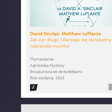
David Sinclair, Matthew LaPlante
Jak żyć długo. Dlaczego się starzejemy 
naprawdę musimy.
Tłumaczenie
Agnieszka Myśliwy
Broszurowa ze skrzydełkami
Rok wydania: 2021