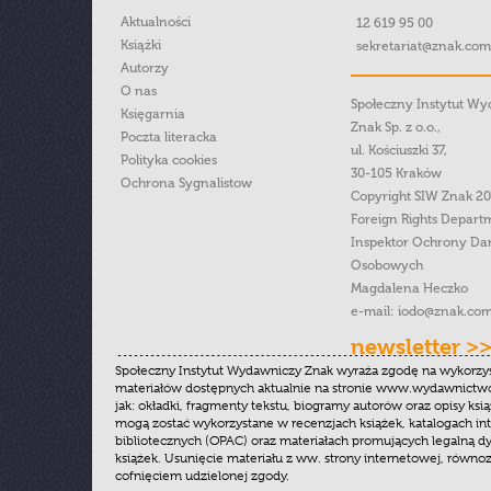
Aktualności
12 619 95 00
Książki
sekretariat@znak.com
Autorzy
O nas
Społeczny Instytut W
Księgarnia
Znak Sp. z o.o.,
Poczta literacka
ul. Kościuszki 37,
Polityka cookies
30-105 Kraków
Ochrona Sygnalistow
Copyright SIW Znak 2
Foreign Rights Depart
Inspektor Ochrony Da
Osobowych
Magdalena Heczko
e-mail:
iodo@znak.com
newsletter >
Społeczny Instytut Wydawniczy Znak wyraża zgodę na wykorzy
materiałów dostępnych aktualnie na stronie www.wydawnictwoz
jak: okładki, fragmenty tekstu, biogramy autorów oraz opisy ksią
mogą zostać wykorzystane w recenzjach książek, katalogach i
bibliotecznych (OPAC) oraz materiałach promujących legalną dy
książek. Usunięcie materiału z ww. strony internetowej, równoz
cofnięciem udzielonej zgody.