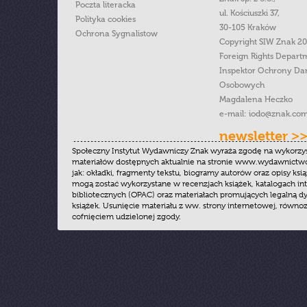
Poczta literacka
ul. Kościuszki 37,
Polityka cookies
30-105 Kraków
Ochrona Sygnalistow
Copyright SIW Znak 2
Foreign Rights Depart
Inspektor Ochrony Da
Osobowych
Magdalena Heczko
e-mail:
iodo@znak.com
newsletter >
Społeczny Instytut Wydawniczy Znak wyraża zgodę na wykorzy
materiałów dostępnych aktualnie na stronie www.wydawnictwoz
jak: okładki, fragmenty tekstu, biogramy autorów oraz opisy ksią
mogą zostać wykorzystane w recenzjach książek, katalogach i
bibliotecznych (OPAC) oraz materiałach promujących legalną dy
książek. Usunięcie materiału z ww. strony internetowej, równoz
cofnięciem udzielonej zgody.