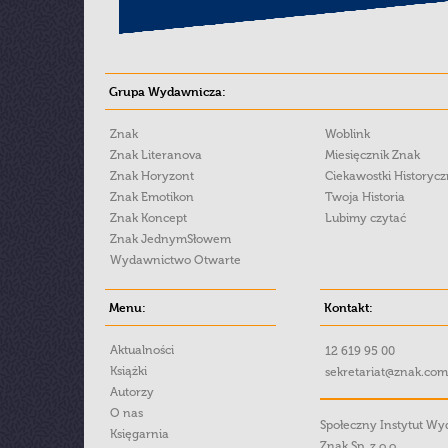
Grupa Wydawnicza:
Znak
Woblink
Znak Literanova
Miesięcznik Znak
Znak Horyzont
Ciekawostki Historyc
Znak Emotikon
Twoja Historia
Znak Koncept
Lubimy czytać
Znak JednymSłowem
Wydawnictwo Otwarte
Menu:
Kontakt:
Aktualności
12 619 95 00
Książki
sekretariat@znak.com
Autorzy
O nas
Społeczny Instytut W
Księgarnia
Znak Sp. z o.o.,