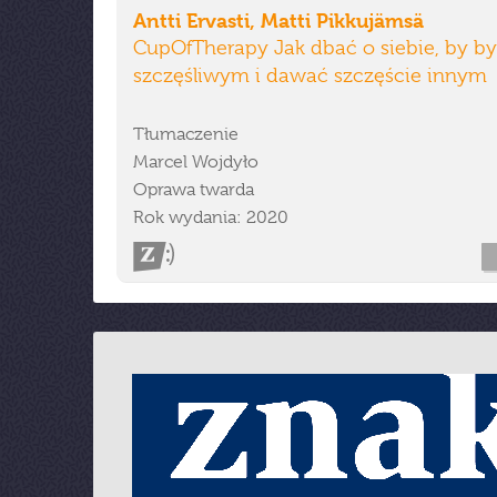
Antti Ervasti, Matti Pikkujämsä
CupOfTherapy Jak dbać o siebie, by b
szczęśliwym i dawać szczęście innym
Tłumaczenie
Marcel Wojdyło
Oprawa twarda
Rok wydania: 2020