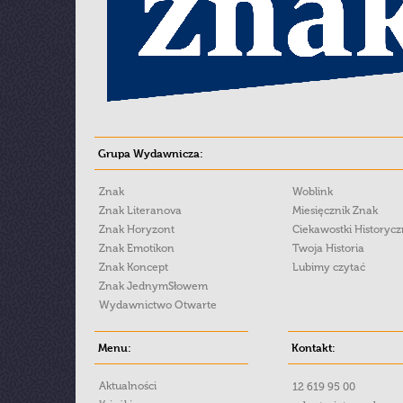
Grupa Wydawnicza:
Znak
Woblink
Znak Literanova
Miesięcznik Znak
Znak Horyzont
Ciekawostki Historyc
Znak Emotikon
Twoja Historia
Znak Koncept
Lubimy czytać
Znak JednymSłowem
Wydawnictwo Otwarte
Menu:
Kontakt:
Aktualności
12 619 95 00