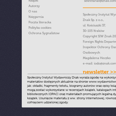
Książki
sekretariat@znak.com
Autorzy
O nas
Społeczny Instytut W
Księgarnia
Znak Sp. z o.o.,
Poczta literacka
ul. Kościuszki 37,
Polityka cookies
30-105 Kraków
Ochrona Sygnalistow
Copyright SIW Znak 2
Foreign Rights Depart
Inspektor Ochrony Da
Osobowych
Magdalena Heczko
e-mail:
iodo@znak.com
newsletter >
Społeczny Instytut Wydawniczy Znak wyraża zgodę na wykorzy
materiałów dostępnych aktualnie na stronie www.wydawnictwoz
jak: okładki, fragmenty tekstu, biogramy autorów oraz opisy ksią
mogą zostać wykorzystane w recenzjach książek, katalogach i
bibliotecznych (OPAC) oraz materiałach promujących legalną dy
książek. Usunięcie materiału z ww. strony internetowej, równoz
cofnięciem udzielonej zgody.