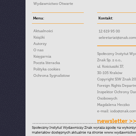
Wydawnictwo Otwarte
Menu:
Kontakt:
Aktualności
12 619 95 00
Książki
sekretariat@znak.com
Autorzy
O nas
Społeczny Instytut W
Księgarnia
Znak Sp. z o.o.,
Poczta literacka
ul. Kościuszki 37,
Polityka cookies
30-105 Kraków
Ochrona Sygnalistow
Copyright SIW Znak 2
Foreign Rights Depart
Inspektor Ochrony Da
Osobowych
Magdalena Heczko
e-mail:
iodo@znak.com
newsletter >
Społeczny Instytut Wydawniczy Znak wyraża zgodę na wykorzy
materiałów dostępnych aktualnie na stronie www.wydawnictwoz