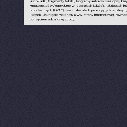
jak: okładki, fragmenty tekstu, biogramy autorów oraz opisy ksią
mogą zostać wykorzystane w recenzjach książek, katalogach i
bibliotecznych (OPAC) oraz materiałach promujących legalną dy
książek. Usunięcie materiału z ww. strony internetowej, równoz
cofnięciem udzielonej zgody.