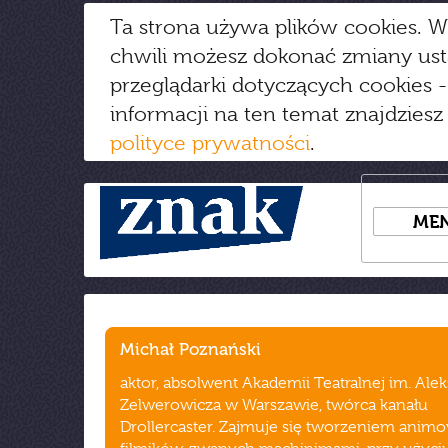
Ta strona używa plików cookies. W
chwili możesz dokonać zmiany us
przeglądarki dotyczących cookies
-
informacji na ten temat znajdziesz
polityce prywatności
.
ME
Michał Poznański
aktor, absolwent Akademii Teatralnej im. Ale
Zelwerowicza w Warszawie, twórca kanału
Drollercaster. Zajmuje się tworzeniem ani