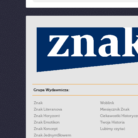
Grupa Wydawnicza:
Znak
Woblink
Znak Literanova
Miesięcznik Znak
Znak Horyzont
Ciekawostki Historyc
Znak Emotikon
Twoja Historia
Znak Koncept
Lubimy czytać
Znak JednymSłowem