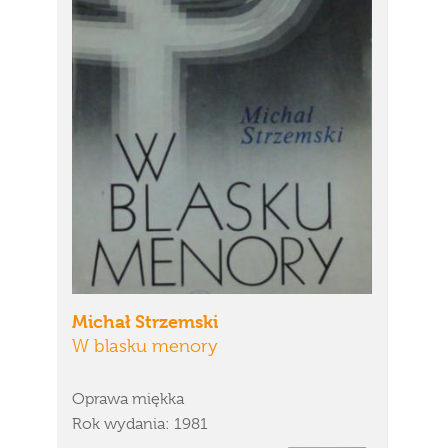
Michał Strzemski
W blasku menory
Oprawa miękka
Rok wydania: 1981