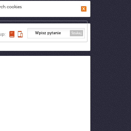
ych cookies
Szukaj
up: