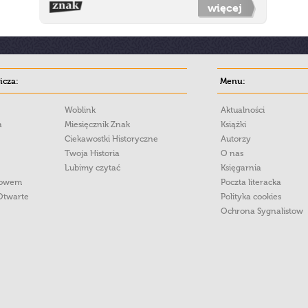
więcej
cza:
Menu:
Woblink
Aktualności
a
Miesięcznik Znak
Książki
Ciekawostki Historyczne
Autorzy
Twoja Historia
O nas
Lubimy czytać
Księgarnia
łowem
Poczta literacka
Otwarte
Polityka cookies
Ochrona Sygnalistow