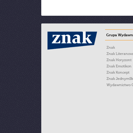
Grupa Wydawni
Znak
Znak Literanov
Znak Horyzont
Znak Emotikon
Znak Koncept
Znak JednymS
Wydawnictwo 