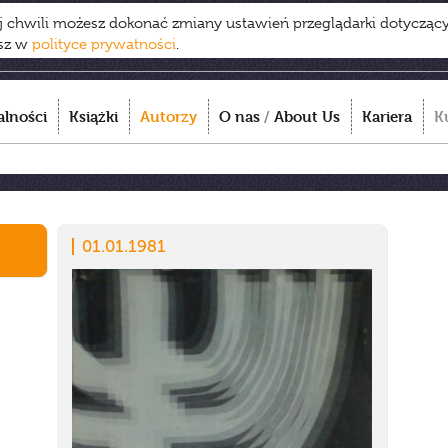
ej chwili możesz dokonać zmiany ustawień przeglądarki dotycząc
esz w
polityce prywatności
.
alności
Książki
Autorzy
O nas
/
About Us
Kariera
K
01.01.1981