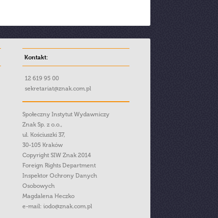
Kontakt:
12 619 95 00
sekretariat@znak.com.pl
Społeczny Instytut Wydawniczy
Znak Sp. z o.o.,
ul. Kościuszki 37,
30-105 Kraków
Copyright SIW Znak 2014
Foreign Rights Department
Inspektor Ochrony Danych
Osobowych
Magdalena Heczko
e-mail:
iodo@znak.com.pl