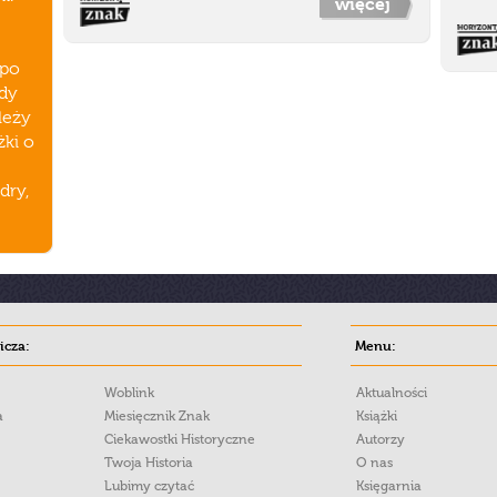
więcej
 po
Gdy
leży
żki o
dry,
cza:
Menu:
Woblink
Aktualności
a
Miesięcznik Znak
Książki
Ciekawostki Historyczne
Autorzy
Twoja Historia
O nas
Lubimy czytać
Księgarnia