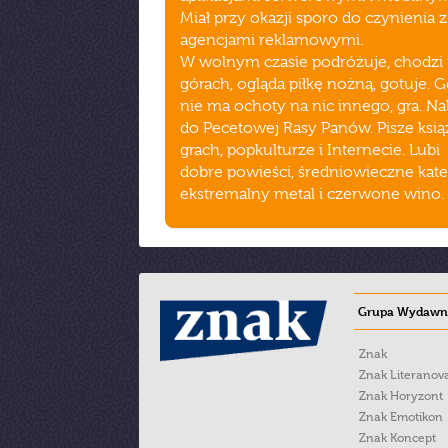
Miał przy okazji sporo do czynienia z
agencjami reklamowymi.
W wolnym czasie podróżuje, chodzi
górach, ogląda piłkę nożną, gotuje. 
nie ma ochoty na nic innego, gra. Na
do Pecetowej Rasy Panów. Pisze ksią
grach, popkulturze i Internecie. Lubi
dobre powieści, średniowieczne kate
ekstremalny metal i czerwone wino.
Grupa Wydawni
Znak
Znak Literanov
Znak Horyzont
Znak Emotikon
Znak Koncept