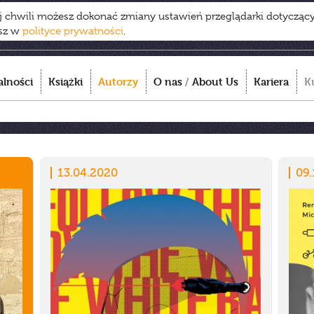
ej chwili możesz dokonać zmiany ustawień przeglądarki dotycząc
esz w
polityce prywatności
.
alności
Książki
Autorzy
O nas
/
About Us
Kariera
K
13.04.2020
09.