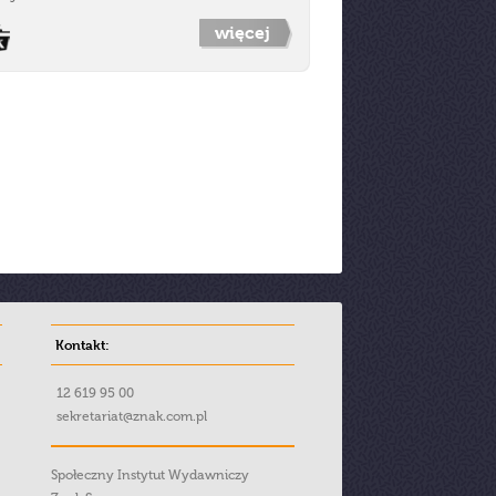
więcej
Kontakt:
12 619 95 00
sekretariat@znak.com.pl
Społeczny Instytut Wydawniczy