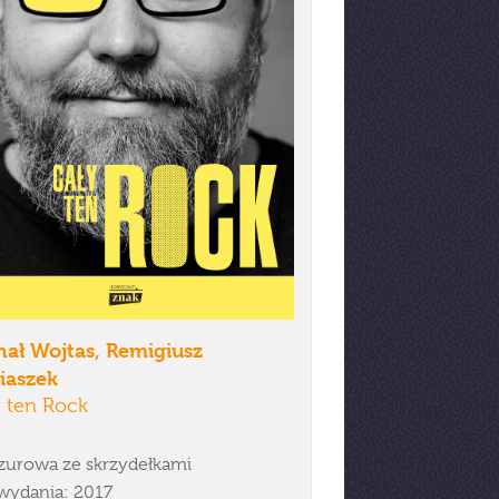
hał Wojtas, Remigiusz
iaszek
 ten Rock
zurowa ze skrzydełkami
wydania: 2017