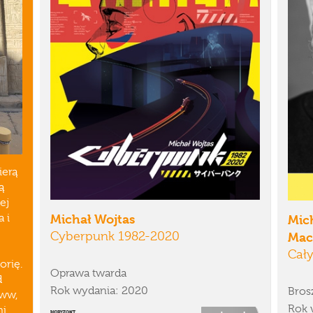
ierą
ą
ej
 i
Michał Wojtas
Mic
Cyberpunk 1982-2020
Mac
Cały
orię.
Oprawa twarda
d
Rok wydania: 2020
Bros
www,
Rok 
i.