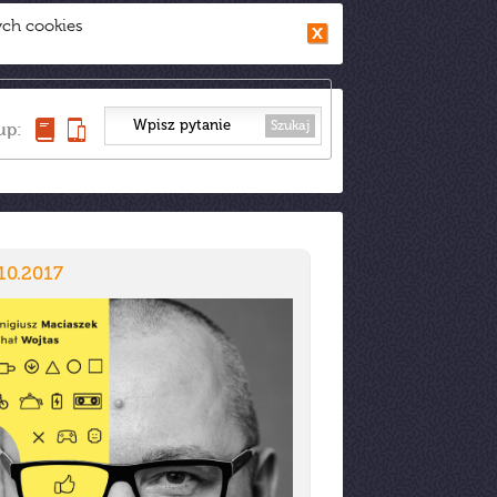
ych cookies
Szukaj
up:
10.2017