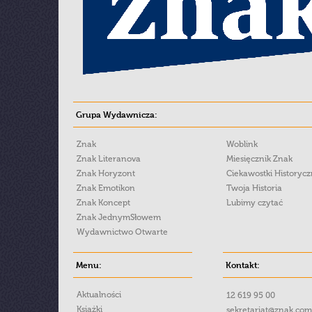
Grupa Wydawnicza:
Znak
Woblink
Znak Literanova
Miesięcznik Znak
Znak Horyzont
Ciekawostki Historyc
Znak Emotikon
Twoja Historia
Znak Koncept
Lubimy czytać
Znak JednymSłowem
Wydawnictwo Otwarte
Menu:
Kontakt:
Aktualności
12 619 95 00
Książki
sekretariat@znak.com