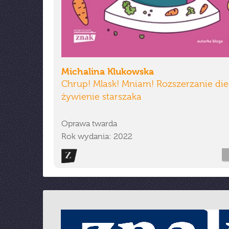
Michalina Klukowska
Chrup! Mlask! Mniam! Rozszerzanie diet
żywienie starszaka
Oprawa twarda
Rok wydania: 2022