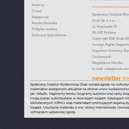
Autorzy
O nas
Społeczny Instytut W
Księgarnia
Znak Sp. z o.o.,
Poczta literacka
ul. Kościuszki 37,
Polityka cookies
30-105 Kraków
Ochrona Sygnalistow
Copyright SIW Znak 2
Foreign Rights Depart
Inspektor Ochrony Da
Osobowych
Magdalena Heczko
e-mail:
iodo@znak.com
newsletter >
Społeczny Instytut Wydawniczy Znak wyraża zgodę na wykorzy
materiałów dostępnych aktualnie na stronie www.wydawnictwoz
jak: okładki, fragmenty tekstu, biogramy autorów oraz opisy ksią
mogą zostać wykorzystane w recenzjach książek, katalogach i
bibliotecznych (OPAC) oraz materiałach promujących legalną dy
książek. Usunięcie materiału z ww. strony internetowej, równoz
cofnięciem udzielonej zgody.