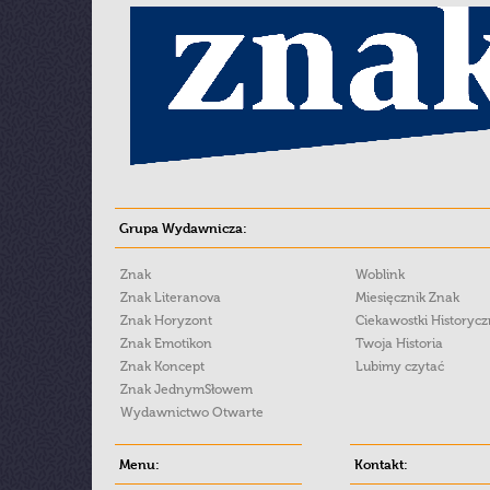
Grupa Wydawnicza:
Znak
Woblink
Znak Literanova
Miesięcznik Znak
Znak Horyzont
Ciekawostki Historyc
Znak Emotikon
Twoja Historia
Znak Koncept
Lubimy czytać
Znak JednymSłowem
Wydawnictwo Otwarte
Menu:
Kontakt: