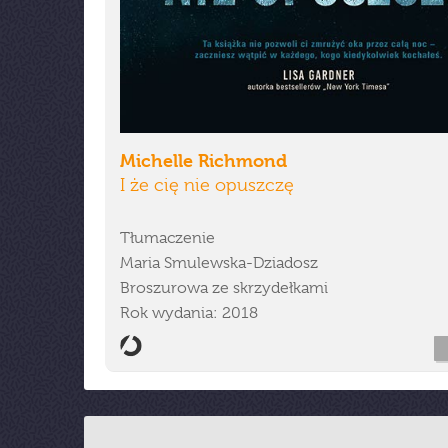
Michelle Richmond
I że cię nie opuszczę
Tłumaczenie
Maria Smulewska-Dziadosz
Broszurowa ze skrzydełkami
Rok wydania: 2018