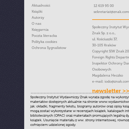
Aktualności
12 619 95 00
Książki
sekretariat@znak.com
Autorzy
O nas
Społeczny Instytut W
Księgarnia
Znak Sp. z o.o.,
Poczta literacka
ul. Kościuszki 37,
Polityka cookies
30-105 Kraków
Ochrona Sygnalistow
Copyright SIW Znak 2
Foreign Rights Depart
Inspektor Ochrony Da
Osobowych
Magdalena Heczko
e-mail:
iodo@znak.com
newsletter >
Społeczny Instytut Wydawniczy Znak wyraża zgodę na wykorzy
materiałów dostępnych aktualnie na stronie www.wydawnictwoz
jak: okładki, fragmenty tekstu, biogramy autorów oraz opisy ksią
mogą zostać wykorzystane w recenzjach książek, katalogach i
bibliotecznych (OPAC) oraz materiałach promujących legalną dy
książek. Usunięcie materiału z ww. strony internetowej, równoz
cofnięciem udzielonej zgody.