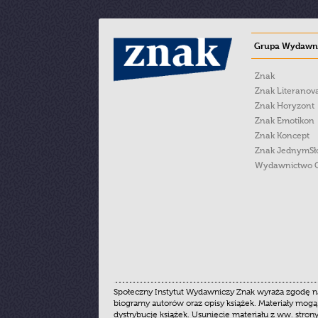
Grupa Wydawni
Znak
Znak Literanov
Znak Horyzont
Znak Emotikon
Znak Koncept
Znak JednymS
Wydawnictwo 
Społeczny Instytut Wydawniczy Znak wyraża zgodę na
biogramy autorów oraz opisy książek. Materiały mogą
dystrybucję książek. Usunięcie materiału z ww. stron