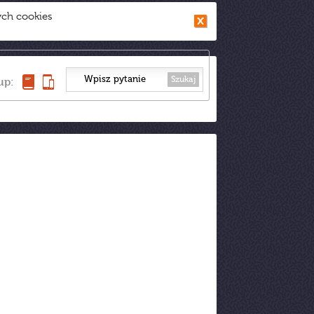
ych cookies
Szukaj
up: