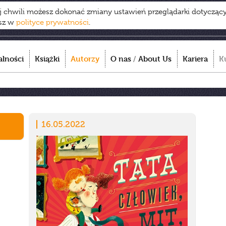
ej chwili możesz dokonać zmiany ustawień przeglądarki dotycząc
esz w
polityce prywatności
.
alności
Książki
Autorzy
O nas
/
About Us
Kariera
K
16.05.2022