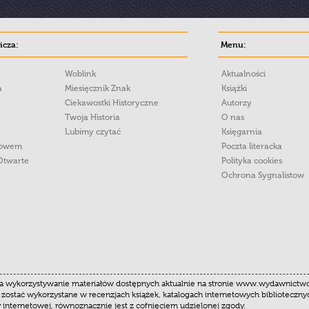
cza:
Menu:
Woblink
Aktualności
a
Miesięcznik Znak
Książki
Ciekawostki Historyczne
Autorzy
Twoja Historia
O nas
Lubimy czytać
Księgarnia
łowem
Poczta literacka
Otwarte
Polityka cookies
Ochrona Sygnalistow
 wykorzystywanie materiałów dostępnych aktualnie na stronie www.wydawnictwoznak
 zostać wykorzystane w recenzjach książek, katalogach internetowych biblioteczn
y internetowej, równoznacznie jest z cofnięciem udzielonej zgody.