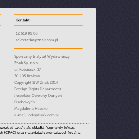
Kontakt:
12 619 95 00
sekretariat@znak.com.pl
Społeczny Instytut Wydawniczy
Znak Sp. z o.o.,
ul. Kościuszki 37,
30-105 Kraków
Copyright SIW Znak 2014
Foreign Rights Department
Inspektor Ochrony Danych
Osobowych
Magdalena Heczko
e-mail:
iodo@znak.com.pl
.pl, takich jak: okładki, fragmenty tekstu,
ych (OPAC) oraz materiałach promujących legalną